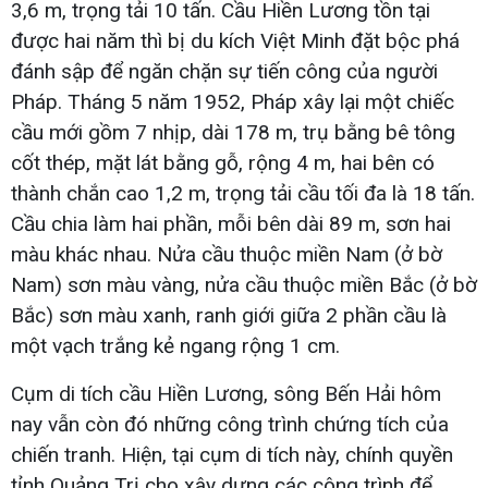
3,6 m, trọng tải 10 tấn. Cầu Hiền Lương tồn tại
được hai năm thì bị du kích Việt Minh đặt bộc phá
đánh sập để ngăn chặn sự tiến công của người
Pháp. Tháng 5 năm 1952, Pháp xây lại một chiếc
cầu mới gồm 7 nhịp, dài 178 m, trụ bằng bê tông
cốt thép, mặt lát bằng gỗ, rộng 4 m, hai bên có
thành chắn cao 1,2 m, trọng tải cầu tối đa là 18 tấn.
Cầu chia làm hai phần, mỗi bên dài 89 m, sơn hai
màu khác nhau. Nửa cầu thuộc miền Nam (ở bờ
Nam) sơn màu vàng, nửa cầu thuộc miền Bắc (ở bờ
Bắc) sơn màu xanh, ranh giới giữa 2 phần cầu là
một vạch trắng kẻ ngang rộng 1 cm.
Cụm di tích cầu Hiền Lương, sông Bến Hải hôm
nay vẫn còn đó những công trình chứng tích của
chiến tranh. Hiện, tại cụm di tích này, chính quyền
tỉnh Quảng Trị cho xây dựng các công trình để