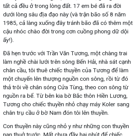
tất cả đều ở trong lòng đất. 17 em bé đã ra đời
dưới lòng sâu địa đạo này (và trận bão số 8 năm
1985, cả làng xuống đây tránh bão đã có thêm một
cậu nhóc chào đời trong cơn cuồng phong dữ dội
ấy!).
Đã hẹn trước với Trần Văn Tương, một chàng trai
làm nghề chài lưới trên sông Bến Hải, nhà sát cạnh
chân cầu, tôi thuê chiếc thuyền của Tương để làm
một chuyến lên thượng nguồn con sông, rồi từ đó
thả trôi về chân sóng Cửa Tùng, theo con sông từ
nguồn ra bể. Từ bên kia bờ Bắc thôn Hiền Lương,
Tương cho chiếc thuyền nhỏ chạy máy Koler sang
chân trụ cầu ở bờ Nam đón tôi lên thuyền.
Con thuyền này cũng nhỏ y như những con thuyền
nan thuở trước. Mất chưa đầy hai phút để chiếc