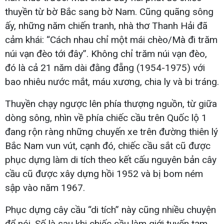
thuyền từ bờ Bắc sang bờ Nam. Cũng quãng sông
ấy, những năm chiến tranh, nhà thơ Thanh Hải đã
cảm khái: “Cách nhau chỉ một mái chèo/Mà đi trăm
núi vạn đèo tới đây”. Không chỉ trăm núi vạn đèo,
đó là cả 21 năm dài đằng đẵng (1954-1975) với
bao nhiêu nước mắt, máu xương, chia ly và bi tráng.
Thuyền chạy ngược lên phía thượng nguồn, từ giữa
dòng sông, nhìn về phía chiếc cầu trên Quốc lộ 1
đang rộn ràng những chuyến xe trên đường thiên lý
Bắc Nam vun vút, cạnh đó, chiếc cầu sắt cũ được
phục dựng làm di tích theo kết cấu nguyên bản cây
cầu cũ được xây dựng hồi 1952 và bị bom ném
sập vào năm 1967.
Phục dựng cây cầu “di tích” này cũng nhiều chuyện
để nói. Số là sau khi chiếc cầu làm giới tuyến tạm