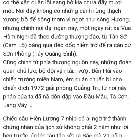
có thể xắn quần lội sang bờ kia chưa đầy mươi
mét. Nơi đây không có những cánh rừng thạch
xương bồ để sông thơm vị ngọt như sông Hương,
nhưng chính nơi đại ngàn này, một ngày rất xa Vua
Hàm Nghi đã theo đường thượng đạo, từ Tân Sở
(Cam Lộ) băng qua đèo dốc hiểm trở để ra căn cứ
Sơn Phòng (Tây Quảng Bình).
Cũng chính từ phía thượng nguồn này, những đoàn
quân chủ lực, bộ đội vận tải... vượt Bến Hải vào
chiến trường miền Nam, ém quân chuẩn bị cho
chiến dịch 1972 giải phóng Quảng Trị, từ nơi này
pháo của ta đã nã dồn dập vào Đầu Mầu, Tà Cơn,
Làng Vây ...
Chiếc cầu Hiền Lương 7 nhịp có ai ngờ trở thành
chứng nhân của lịch sử không phải 2 năm như lời
hẹn trước lúc lên tàu tập kết ra Bắc mà 21 năm.