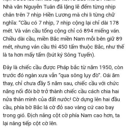
Nhà văn Nguyễn Tuân đã lặng lẽ đếm từng nhịp
chân trên 7 nhịp Hiền Lương mà chi li từng chữ
nghĩa: “Cầu có 7 nhịp, 7 nhịp cộng lại chỉ dài 178
mét. Và ván cầu tổng cộng chỉ có 894 miếng ván.
Chiều dài cầu, miền Bắc miền Nam mỗi bên giữ 89
mét, nhưng ván cầu thì 450 tấm thuộc Bắc, như thế
là ta hơn mấy tấm (bút ký Sông Tuyến).
Đây là chiếc cầu được Pháp bắc từ năm 1950, còn
trước đó ngàn xưa vẫn “qua sông lụy đò”. Oái ăm
thay, chỉ chưa đầy 5 năm sau, chiếc cầu với chức
năng nối đôi bờ trở thành chiếc cầu cách chia hai
nửa thân mình của đất nước! Cờ dựng lên hai đầu
cầu, phía bờ Bắc lá cờ đỏ sao vàng cứ cao bay
trong gió. Địch nâng cột cờ phía Nam cao hơn, ta
lại nâng tiếp cột cờ lên.