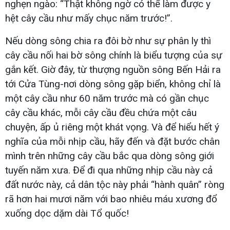
nghẹn ngào: “Thật không ngờ có thể làm được y
hệt cây cầu như mấy chục năm trước!”.
Nếu dòng sông chia ra đôi bờ như sự phân ly thì
cây cầu nối hai bờ sông chính là biểu tượng của sự
gắn kết. Giờ đây, từ thượng nguồn sông Bến Hải ra
tới Cửa Tùng-nơi dòng sông gặp biển, không chỉ là
một cây cầu như 60 năm trước mà có gần chục
cây cầu khác, mỗi cây cầu đều chứa một câu
chuyện, ấp ủ riêng một khát vọng. Và để hiểu hết ý
nghĩa của mỗi nhịp cầu, hãy đến và đặt bước chân
mình trên những cây cầu bắc qua dòng sông giới
tuyến năm xưa. Để đi qua những nhịp cầu này cả
đất nước này, cả dân tộc này phải “hành quân” ròng
rã hơn hai mươi năm với bao nhiêu máu xương đổ
xuống dọc dặm dài Tổ quốc!