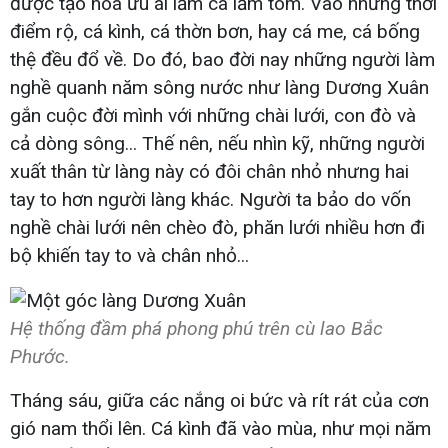
được tạo hoá ưu ái lắm cá lắm tôm. Vào những thời
điểm rộ, cá kình, cá thờn bơn, hay cá me, cá bống
thệ đều đổ về. Do đó, bao đời nay những người làm
nghề quanh năm sông nước như làng Dương Xuân
gắn cuộc đời mình với những chài lưới, con đò và
cả dòng sông... Thế nên, nếu nhìn kỹ, những người
xuất thân từ làng này có đôi chân nhỏ nhưng hai
tay to hơn người làng khác. Người ta bảo do vốn
nghề chài lưới nên chèo đò, phăn lưới nhiều hơn đi
bộ khiến tay to và chân nhỏ...
Hệ thống đầm phá phong phú trên cù lao Bắc
Phước.
Tháng sáu, giữa các nắng oi bức và rít rát của cơn
gió nam thổi lên. Cá kình đã vào mùa, như mọi năm