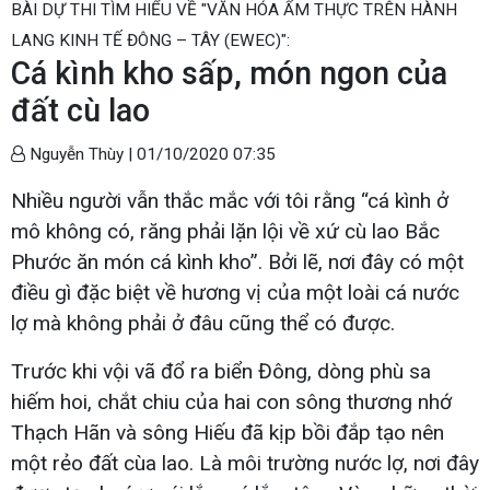
BÀI DỰ THI TÌM HIỂU VỀ "VĂN HÓA ẨM THỰC TRÊN HÀNH
LANG KINH TẾ ĐÔNG – TÂY (EWEC)":
Cá kình kho sấp, món ngon của
đất cù lao
Nguyễn Thùy |
01/10/2020 07:35
Nhiều người vẫn thắc mắc với tôi rằng “cá kình ở
mô không có, răng phải lặn lội về xứ cù lao Bắc
Phước ăn món cá kình kho”. Bởi lẽ, nơi đây có một
điều gì đặc biệt về hương vị của một loài cá nước
lợ mà không phải ở đâu cũng thể có được.
Trước khi vội vã đổ ra biển Đông, dòng phù sa
hiếm hoi, chắt chiu của hai con sông thương nhớ
Thạch Hãn và sông Hiếu đã kịp bồi đắp tạo nên
một rẻo đất cùa lao. Là môi trường nước lợ, nơi đây