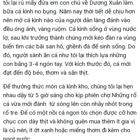
tôi lại rủ mấy đứa em con chú về Dương Xuân làm
bữa cá kình no bụng. Năm nay thời tiết dễ chịu hơn
nên mớ cá kình nào của người dân làng đánh vào
đều óng ánh, vàng ruộm. Cá kình sống ở vùng nước
lợ, sau khi trưởng thành chúng mới kéo đàn ra vùng
biển tìm các bãi san hô, ghềnh đá để sinh sống. Do
đó, người sành ăn cá như tôi lại thích lựa những
con bằng 3-4 ngón tay. Với kích thước đó, cá mới
đạt đến độ béo, thơm và săn thịt.
Để thưởng thức món cá kình kho, chúng tôi lại hẹn
nhau dậy từ 5 giờ sáng cho kịp phiên chợ.Những rổ
cá vừa mới đánh từ sông lên còn nhảy nhót trong
rổ tre. Để có một nồi cá ngon tôi chọn được cỡ hơn
chục con dày thịt và không quên mua thêm ít gia vị
là củ nén, ít ớt xanh hoặc miếng thơm đi kèm cho
ngọt nước.