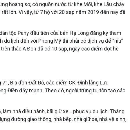
ừng hoang sơ, có nguồn nước từ khe Mối, khe Lấu chảy
rất lớn. Vì vậy, từ 7 hộ với 20 sạp năm 2019 đến nay đã
i dân tộc Pahy đầu tiên của bản Hạ Long đăng ký tham
 du lịch đến với Phong Mỹ thì phải có dịch vụ để “níu”
 trên thác A Đon đã có 10 sạp, ngày cao điểm đợt hè
g 71, Bia đồn Đất Đỏ, các điểm CK, Đình làng Lưu
ong Điền đẩy mạnh. Theo đó, ngoài trùng tu, tôn tạo các
làm nhà điều hành, bãi giữ xe… phục vụ du lịch. Tháng
ng đường giao thông, nhà bếp, nhà giữ xe, nhà vệ sinh,