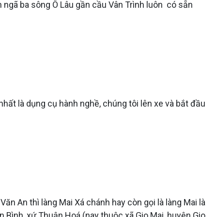
 ngã ba sông Ô Lâu gần cầu Vân Trình luôn có sẵn
 nhất là dụng cụ hành nghề, chúng tôi lên xe và bắt đầu
ăn An thì làng Mai Xá chánh hay còn gọi là làng Mai là
n Bình, xứ Thuận Hoá (nay thuộc xã Gio Mai, huyện Gio