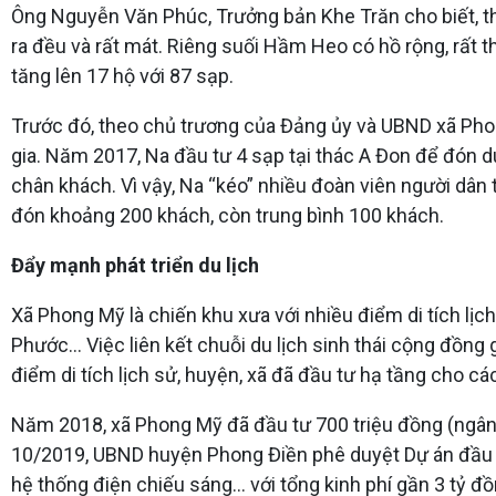
Ông Nguyễn Văn Phúc, Trưởng bản Khe Trăn cho biết, t
ra đều và rất mát. Riêng suối Hầm Heo có hồ rộng, rất t
tăng lên 17 hộ với 87 sạp.
Trước đó, theo chủ trương của Đảng ủy và UBND xã Phong
gia. Năm 2017, Na đầu tư 4 sạp tại thác A Đon để đón d
chân khách. Vì vậy, Na “kéo” nhiều đoàn viên người dân
đón khoảng 200 khách, còn trung bình 100 khách.
Đẩy mạnh phát triển du lịch
Xã Phong Mỹ là chiến khu xưa với nhiều điểm di tích lịc
Phước… Việc liên kết chuỗi du lịch sinh thái cộng đồng
điểm di tích lịch sử, huyện, xã đã đầu tư hạ tầng cho các
Năm 2018, xã Phong Mỹ đã đầu tư 700 triệu đồng (ngân 
10/2019, UBND huyện Phong Điền phê duyệt Dự án đầu tư
hệ thống điện chiếu sáng… với tổng kinh phí gần 3 tỷ đồ