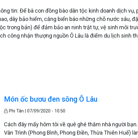
tin: Để bà con đồng bào dân tộc kinh doanh dịch vụ, phát
phao, dây bảo hiểm, căng biển báo những chỗ nước sâu, đặt
tộc trong bản) để đảm bảo an ninh trật tự, vệ sinh môi tr
lịch công nhận thượng nguồn Ô Lâu là điểm du lịch sinh t
Món ốc bươu đen sông Ô Lâu
Phi Tân |
07/09/2020 - 10:50
Cách đây mấy hôm tôi về quê ghé thăm nhà người bạn. Bạ
Vân Trình (Phong Bình, Phong Điền, Thừa Thiên Huế) làm