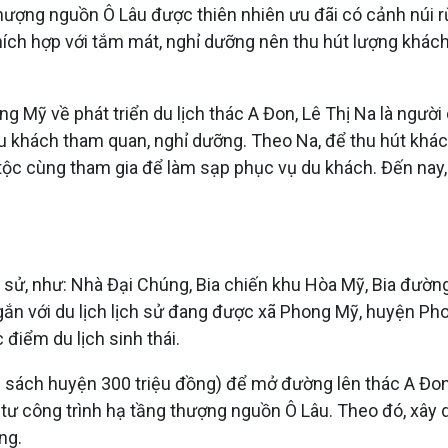
hượng nguồn Ô Lâu được thiên nhiên ưu đãi có cảnh núi r
hích hợp với tắm mát, nghỉ dưỡng nên thu hút lượng khách 
 Mỹ về phát triển du lịch thác A Đon, Lê Thị Na là ngườ
u khách tham quan, nghỉ dưỡng. Theo Na, để thu hút khách
 tộc cùng tham gia để làm sạp phục vụ du khách. Đến nay,
h sử, như: Nhà Đại Chúng, Bia chiến khu Hòa Mỹ, Bia đườn
 gắn với du lịch lịch sử đang được xã Phong Mỹ, huyện Ph
 điểm du lịch sinh thái.
sách huyện 300 triệu đồng) để mở đường lên thác A Đon, 
 công trình hạ tầng thượng nguồn Ô Lâu. Theo đó, xây dự
ng.