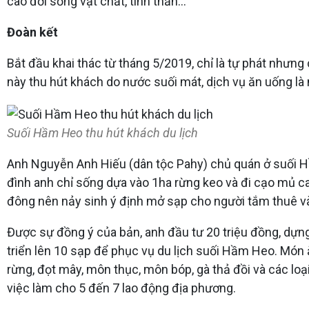
cao đời sống vật chất, tinh thần...
Đoàn kết
Bắt đầu khai thác từ tháng 5/2019, chỉ là tự phát nhưn
này thu hút khách do nước suối mát, dịch vụ ăn uống là
Suối Hầm Heo thu hút khách du lịch
Anh Nguyễn Anh Hiếu (dân tộc Pahy) chủ quán ở suối Hầm
đình anh chỉ sống dựa vào 1ha rừng keo và đi cạo mủ ca
đông nên nảy sinh ý định mở sạp cho người tắm thuê và
Được sự đồng ý của bản, anh đầu tư 20 triệu đồng, dựng
triển lên 10 sạp để phục vụ du lịch suối Hầm Heo. Món 
rừng, đọt mây, môn thục, môn bóp, gà thả đồi và các loạ
việc làm cho 5 đến 7 lao động địa phương.