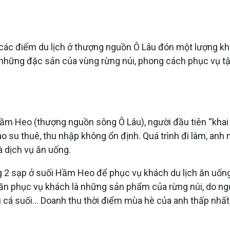
g các điểm du lịch ở thượng nguồn Ô Lâu đón một lượng k
 những đặc sản của vùng rừng núi, phong cách phục vụ tậ
 Heo (thượng nguồn sông Ô Lâu), người đầu tiên “khai ca
o su thuê, thu nhập không ổn định. Quá trình đi làm, an
 dịch vụ ăn uống.
 2 sạp ở suối Hầm Heo để phục vụ khách du lịch ăn uống,
ăn phục vụ khách là những sản phẩm của rừng núi, do ngư
i cá suối… Doanh thu thời điểm mùa hè của anh thấp nhất l