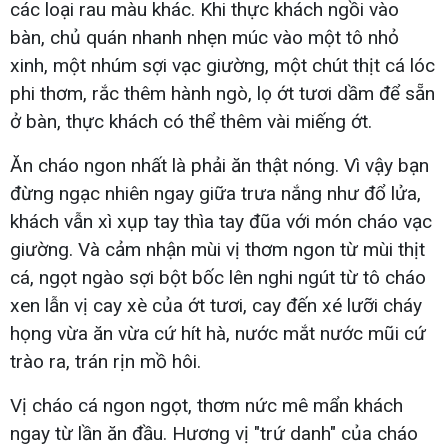
các loại rau màu khác. Khi thực khách ngồi vào
bàn, chủ quán nhanh nhẹn múc vào một tô nhỏ
xinh, một nhúm sợi vạc giường, một chút thịt cá lóc
phi thơm, rắc thêm hành ngò, lọ ớt tươi dầm để sẵn
ở bàn, thực khách có thể thêm vài miếng ớt.
Ăn cháo ngon nhất là phải ăn thật nóng. Vì vậy bạn
đừng ngạc nhiên ngay giữa trưa nắng như đổ lửa,
khách vẫn xì xụp tay thìa tay đũa với món cháo vạc
giường. Và cảm nhận mùi vị thơm ngon từ mùi thịt
cá, ngọt ngào sợi bột bốc lên nghi ngút từ tô cháo
xen lẫn vị cay xè của ớt tươi, cay đến xé lưỡi cháy
họng vừa ăn vừa cứ hít hà, nước mắt nước mũi cứ
trào ra, trán rịn mồ hôi.
Vị cháo cá ngon ngọt, thơm nức mê mẩn khách
ngay từ lần ăn đầu. Hương vị "trứ danh" của cháo