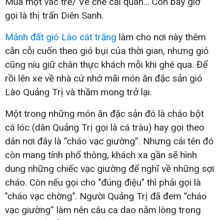
Mua một vác tre/ Về che cái quán… Còn bây giờ
gọi là thị trấn Diên Sanh.
Mảnh đất gió Lào cát trắng
làm cho nơi này thêm
cằn cỗi cuốn theo gió bụi của thời gian, nhưng gió
cũng níu giữ chân thực khách mỗi khi ghé qua. Để
rồi lên xe về nhà cứ nhớ mãi món ăn đặc sản gió
Lào Quảng Trị và thầm mong trở lại.
Một trong những món ăn đặc sản đó là cháo bột
cá lóc (dân Quảng Trị gọi là cá tràu) hay gọi theo
dân nơi đây là “cháo vạc giường”. Nhưng cái tên đó
còn mang tính phổ thông, khách xa gần sẽ hình
dung những chiếc vạc giường để nghĩ về những sợi
cháo. Còn nếu gọi cho "đúng điệu" thì phải gọi là
"cháo vạc chờng". Người Quảng Trị đã đem “cháo
vạc giường” làm nên câu ca dao nằm lòng trong