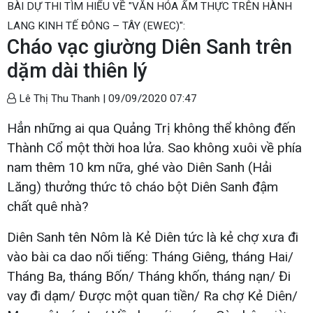
BÀI DỰ THI TÌM HIỂU VỀ "VĂN HÓA ẨM THỰC TRÊN HÀNH
LANG KINH TẾ ĐÔNG – TÂY (EWEC)":
Cháo vạc giường Diên Sanh trên
dặm dài thiên lý
Lê Thị Thu Thanh |
09/09/2020 07:47
Hẳn những ai qua Quảng Trị không thể không đến
Thành Cổ một thời hoa lửa. Sao không xuôi về phía
nam thêm 10 km nữa, ghé vào Diên Sanh (Hải
Lăng) thưởng thức tô cháo bột Diên Sanh đậm
chất quê nhà?
Diên Sanh tên Nôm là Kẻ Diên tức là kẻ chợ xưa đi
vào bài ca dao nối tiếng: Tháng Giêng, tháng Hai/
Tháng Ba, tháng Bốn/ Tháng khốn, tháng nạn/ Đi
vay đi dạm/ Được một quan tiền/ Ra chợ Kẻ Diên/