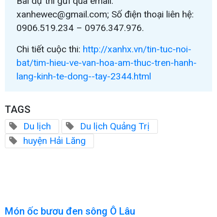
Bài dự thi gửi qua email:
xanhewec@gmail.com; Số điện thoại liên hệ:
0906.519.234 – 0976.347.976.
Chi tiết cuộc thi:
http://xanhx.vn/tin-tuc-noi-
bat/tim-hieu-ve-van-hoa-am-thuc-tren-hanh-
lang-kinh-te-dong--tay-2344.html
TAGS
Du lịch
Du lịch Quảng Trị
huyện Hải Lăng
Món ốc bươu đen sông Ô Lâu