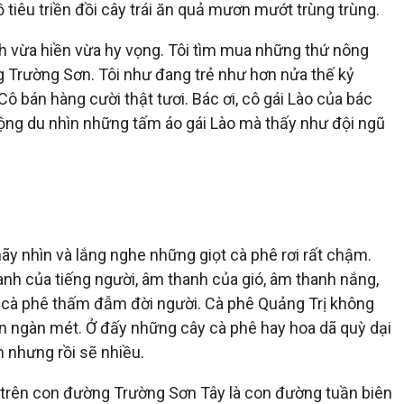
 tiêu triền đồi cây trái ăn quả mươn mướt trùng trùng.
ĩnh vừa hiền vừa hy vọng. Tôi tìm mua những thứ nông
g Trường Sơn. Tôi như đang trẻ như hơn nửa thế kỷ
 bán hàng cười thật tươi. Bác ơi, cô gái Lào của bác
mộng du nhìn những tấm áo gái Lào mà thấy như đội ngũ
ãy nhìn và lắng nghe những giọt cà phê rơi rất chậm.
hanh của tiếng người, âm thanh của gió, âm thanh nắng,
ọt cà phê thấm đẫm đời người. Cà phê Quảng Trị không
ơn ngàn mét. Ở đấy những cây cà phê hay hoa dã quỳ dại
m nhưng rồi sẽ nhiều.
ra trên con đường Trường Sơn Tây là con đường tuần biên