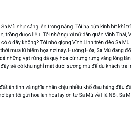
. Sa Mù như sáng lên trong nắng. Tôi hạ cửa kính hít khí
an, trồng dược liệu. Tôi nhớ người nữ dân quân Vĩnh Thái,
 có ở đây không? Tôi nhớ giọng Vĩnh Linh trên đèo Sa Mù 
t thời mưa lũ hiểm họa nơi này. Hướng Hóa, Sa Mù đang đ
và cả những vạt rừng dã quỳ hoa cứ rưng rưng vàng lóng lá
i đây sẽ có khu nghỉ mát dưới sương mù để du khách trải
nh đất ân tình và nghĩa nhân chịu nhiều khổ đau hàng đầu đ
ờ bạn tôi gửi hoa lan hoa lay ơn từ Sa Mù về Hà Nội. Sa 