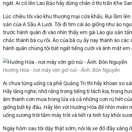
ngát. Ai có lên Lao Bảo hãy dừng chân ở thị trấn Khe Sa
Lúc chiều tôi vào khu thương mại cửa khẩu. Bụi lầm lên 
sản của A Sầu A Lưới. Tôi đi tìm cái áo giống như áo n
trước hành quân đi vào nhìn thấy em gái Lào gùi sắn tấ
chắc thành bà cụ rồi. Áo của bà cụ ấy nay thành áo các
hành quân chúng tôi bát ngát tiếng cười và ánh mắt em g
Hướng Hóa - nơi mây vờn gió núi - Ảnh: Bôn Nguyễn
Ai chưa từng uống cà phê Quảng Trị thì hãy khoan so sá
Hãy lắng nghe, nhớ rằng trong tiếng tí tách kia, trong 
âm thanh cơn mưa trong lửa và cả những cơn rú hét của 
giống bất kỳ đâu. Hãy lên với Hướng Hóa để nhìn miên m
uống sương trời tắm mây trời và tiết ra tinh túy khói sư
Ngày hôm sau tôi dậy thật sớm, nói lái xe đổ đầy xăng ở