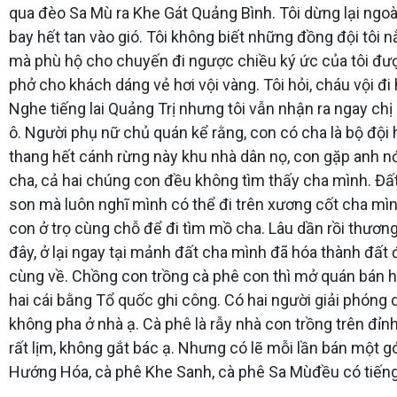
qua đèo Sa Mù ra Khe Gát Quảng Bình. Tôi dừng lại ngo
bay hết tan vào gió. Tôi không biết những đồng đội tôi n
mà phù hộ cho chuyến đi ngược chiều ký ức của tôi đư
phở cho khách dáng vẻ hơi vội vàng. Tôi hỏi, cháu vội đ
Nghe tiếng lai Quảng Trị nhưng tôi vẫn nhận ra ngay ch
ô. Người phụ nữ chủ quán kể rằng, con có cha là bộ đội
thang hết cánh rừng này khu nhà dân nọ, con gặp anh nớ 
cha, cả hai chúng con đều không tìm thấy cha mình. Đất
son mà luôn nghĩ mình có thể đi trên xương cốt cha mình
con ở trọ cùng chỗ để đi tìm mồ cha. Lâu dần rồi thương
đây, ở lại ngay tại mảnh đất cha mình đã hóa thành đất
cùng về. Chồng con trồng cà phê con thì mở quán bán h
hai cái bằng Tổ quốc ghi công. Có hai người giải phóng
không pha ở nhà ạ. Cà phê là rẫy nhà con trồng trên đ
rất lịm, không gắt bác ạ. Nhưng có lẽ mỗi lần bán một g
Hướng Hóa, cà phê Khe Sanh, cà phê Sa Mùđều có tiếng c