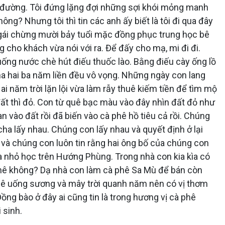
n đường. Tôi đứng lặng đợi những sợi khói mỏng manh
ng? Nhưng tôi thì tin các anh ấy biết là tôi đi qua đây
gái chừng mười bảy tuổi mặc đồng phục trung học bê
 cho khách vừa nói với ra. Để đấy cho mạ, mi đi đi.
uống nước chè hút điếu thuốc lào. Bằng điếu cày ống lồ
ha hai ba năm liền đều vô vọng. Những ngày con lang
i năm trời lặn lội vừa làm rẫy thuê kiếm tiền để tìm mộ
đất thì đỏ. Con từ quê bạc màu vào đây nhìn đất đỏ như
 vào đất rồi đã biến vào cà phê hồ tiêu cả rồi. Chúng
cha lấy nhau. Chúng con lấy nhau và quyết định ở lại
 và chúng con luôn tin rằng hai ông bố của chúng con
 nhỏ học trên Hướng Phùng. Trong nhà con kia kìa có
à phê không? Dạ nhà con làm cà phê Sa Mù để bán còn
phê uống sương và mây trời quanh năm nên có vị thơm
ồng bào ở đây ai cũng tin là trong hương vị cà phê
 sinh.