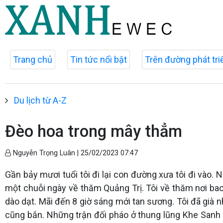
Trang chủ
Tin tức nổi bật
Trên đường phát tri
Du lịch từ A-Z
Đèo hoa trong mây thẳm
Nguyễn Trọng Luân |
25/02/2023 07:47
Gần bảy mươi tuổi tôi đi lại con đường xưa tôi đi vào. N
một chuỗi ngày về thăm Quảng Trị. Tôi về thăm nơi bao
dào dạt. Mãi đến 8 giờ sáng mới tan sương. Tôi đã già
cũng bắn. Những trận đối pháo ở thung lũng Khe Sanh 