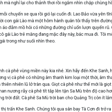
nh mà nghỉ lại cho thảnh thơi rồi ngắm nhìn chập chùng hồ
mỗi chuyến xe qua rồi gió lại cuốn đi. Lao Bảo vừa yên t
gười con gái Lào mà một hôm hành quân tôi thấy trên đườn
m áo đẫm mồ hôi có những đường chỉ uốn lượn quyến rũ. Cô
 cô gái Lào trẻ măng đang mặc đây này, bác mua đi. Tôi 
ái trong như suối nhìn theo.
nh cà phê vùng miền này kia nhé. Xin hãy đến Khe Sanh, h
hương vị cà phê có những âm thanh kim loại một thời, âm t
thiên nhiên lũ lở tràn qua. Giọt cà phê như thế mới là gi
an nương rẫy cà phê tít tắp lên tận Sa Mù trên độ cao h
ơng trời đất. Cà phê Sa Mù trời ban cho Quảng Trị còn ít lắ
 thị trấn Khe Sanh. Chúng tôi qua sân bay Tà Cơn đi trở 