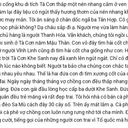
ài cổng khu di tích Tà Cơn thắp một nén nhang cắm ở ve
ằm lại đây liệu có ngửi thấy hương thơm của nén nhang khô
ợc may mắn. Tôi ăn sáng ở chân dốc ngã ba Tân Hợp. Cô 
i học phải không? Dạ cháu sắp đi ạ. Người mẹ vừa làm hàng
ị chủ hàng là người Thanh Hóa. Vãn khách, chúng tôi ngồi 
 hi sinh ở Tà Cơn năm Mậu Thân. Con vô đây tìm hài cốt c
người Vĩnh Linh cũng đi tìm hài cốt cha giống như con. Ha
 trời Tà Cơn Khe Sanh nay đã xanh lên ngút ngát. Chỉ có 
 lúc nào không biết. Người ta bảo cha chúng con chắc tan
 nhau yêu nhau. Thế là hai đứa con đi tìm xương cốt của 
 đai. Ngày ngày tháng tháng vợ chồng con đều thắp nhang
àng. Đứa con gái đầu lòng học cấp ba dưới Khe Sanh. Đứa
 quân đều trẻ măng và rất đẹp trai. Tôi hỏi nhà có bán c
ỉnh đèo Sa Mù cách đây 30 cây số. Trên ấy mát lắm ạ. Cà 
ói cà phê vợ chồng con luôn rưng rưng nhớ tới cha mình. Đ
ười, tiếng gọi của những người con trai vì Tổ quốc mà hi