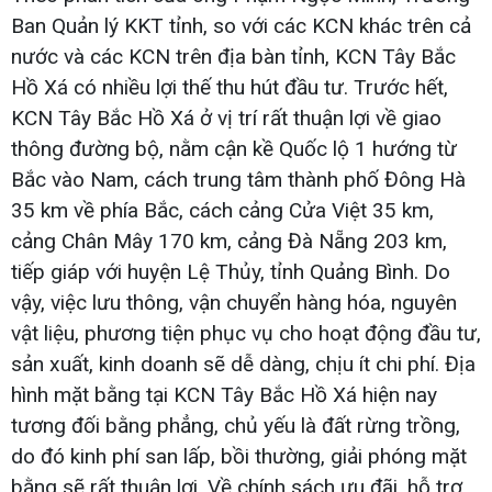
Ban Quản lý KKT tỉnh, so với các KCN khác trên cả
nước và các KCN trên địa bàn tỉnh, KCN Tây Bắc
Hồ Xá có nhiều lợi thế thu hút đầu tư. Trước hết,
KCN Tây Bắc Hồ Xá ở vị trí rất thuận lợi về giao
thông đường bộ, nằm cận kề Quốc lộ 1 hướng từ
Bắc vào Nam, cách trung tâm thành phố Đông Hà
35 km về phía Bắc, cách cảng Cửa Việt 35 km,
cảng Chân Mây 170 km, cảng Đà Nẵng 203 km,
tiếp giáp với huyện Lệ Thủy, tỉnh Quảng Bình. Do
vậy, việc lưu thông, vận chuyển hàng hóa, nguyên
vật liệu, phương tiện phục vụ cho hoạt động đầu tư,
sản xuất, kinh doanh sẽ dễ dàng, chịu ít chi phí. Địa
hình mặt bằng tại KCN Tây Bắc Hồ Xá hiện nay
tương đối bằng phẳng, chủ yếu là đất rừng trồng,
do đó kinh phí san lấp, bồi thường, giải phóng mặt
bằng sẽ rất thuận lợi. Về chính sách ưu đãi, hỗ trợ