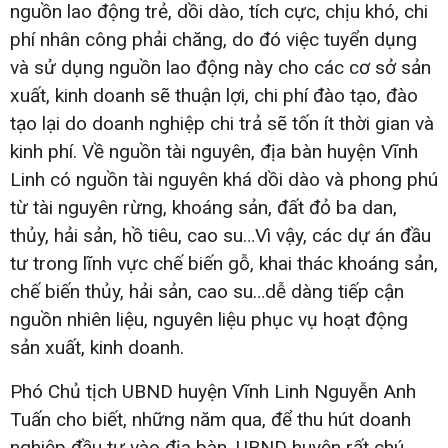
nguồn lao động trẻ, dồi dào, tích cực, chịu khó, chi
phí nhân công phải chăng, do đó việc tuyển dụng
và sử dụng nguồn lao động này cho các cơ sở sản
xuất, kinh doanh sẽ thuận lợi, chi phí đào tạo, đào
tạo lại do doanh nghiệp chi trả sẽ tốn ít thời gian và
kinh phí. Về nguồn tài nguyên, địa bàn huyện Vĩnh
Linh có nguồn tài nguyên khá dồi dào và phong phú
từ tài nguyên rừng, khoáng sản, đất đỏ ba dan,
thủy, hải sản, hồ tiêu, cao su…Vì vậy, các dự án đầu
tư trong lĩnh vực chế biến gỗ, khai thác khoáng sản,
chế biến thủy, hải sản, cao su…dễ dàng tiếp cận
nguồn nhiên liệu, nguyên liệu phục vụ hoạt động
sản xuất, kinh doanh.
Phó Chủ tịch UBND huyện Vĩnh Linh Nguyễn Anh
Tuấn cho biết, những năm qua, để thu hút doanh
nghiệp đầu tư vào địa bàn, UBND huyện rất chú