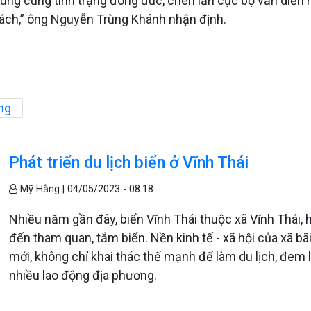
sung cùng tình trạng đông đúc, chen lấn cục bộ vẫn diễn 
ách,” ông Nguyễn Trùng Khánh nhận định.
ng
Phát triển du lịch biển ở Vĩnh Thái
Mỹ Hằng |
04/05/2023 - 08:18
Nhiều năm gần đây, biển Vĩnh Thái thuộc xã Vĩnh Thái, 
đến tham quan, tắm biển. Nền kinh tế - xã hội của xã bã
mới, không chỉ khai thác thế mạnh để làm du lịch, đem l
nhiều lao động địa phương.