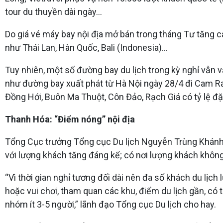
tour du thuyền dài ngày...
Do giá vé máy bay nội địa mở bán trong tháng Tư tăng ca
như Thái Lan, Hàn Quốc, Bali (Indonesia)…
Tuy nhiên, một số đường bay du lịch trong kỳ nghỉ vẫn 
như đường bay xuất phát từ Hà Nội ngày 28/4 đi Cam Ranh
Đồng Hới, Buôn Ma Thuột, Côn Đảo, Rạch Giá có tỷ lệ đặt
Thanh Hóa: “Điểm nóng” nội địa
Tổng Cục trưởng Tổng cục Du lịch Nguyễn Trùng Khánh đá
với lượng khách tăng đáng kể; có nơi lượng khách khôn
“Vì thời gian nghỉ tương đối dài nên đa số khách du lịc
hoặc vui chơi, tham quan các khu, điểm du lịch gần, có th
nhóm ít 3-5 người,” lãnh đạo Tổng cục Du lịch cho hay.