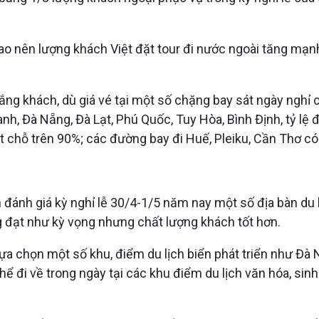
o nên lượng khách Việt đặt tour đi nước ngoài tăng mạnh,
vắng khách, dù giá vé tại một số chặng bay sát ngày ngh
, Đà Nẵng, Đà Lạt, Phú Quốc, Tuy Hòa, Bình Định, tỷ lệ đ
 chỗ trên 90%; các đường bay đi Huế, Pleiku, Cần Thơ có 
nh giá kỳ nghỉ lễ 30/4-1/5 năm nay một số địa bàn du lị
g đạt như kỳ vọng nhưng chất lượng khách tốt hơn.
h lựa chọn một số khu, điểm du lịch biển phát triển như 
ể đi về trong ngày tại các khu điểm du lịch văn hóa, sinh t