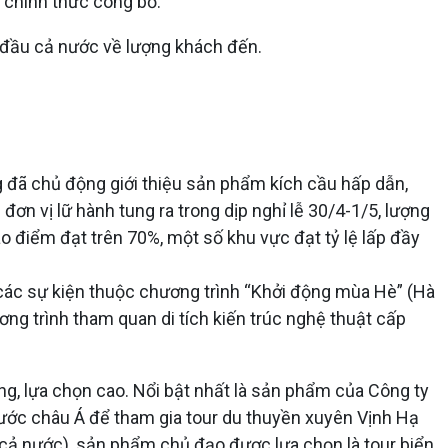
 chính thức công bố.
 đầu cả nước về lượng khách đến.
g đã chủ động giới thiệu sản phẩm kích cầu hấp dẫn,
n vị lữ hành tung ra trong dịp nghỉ lễ 30/4-1/5, lượng
ao điểm đạt trên 70%, một số khu vực đạt tỷ lệ lấp đầy
 các sự kiện thuộc chương trình “Khởi động mùa Hè” (Hà
ương trình tham quan di tích kiến trúc nghệ thuật cấp
ng, lựa chọn cao. Nổi bật nhất là sản phẩm của Công ty
nước châu Á để tham gia tour du thuyền xuyên Vịnh Hạ
 cả nước), sản phẩm chủ đạo được lựa chọn là tour biển,