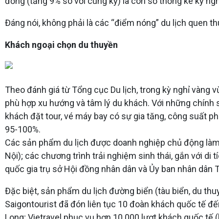
đồng (tăng 9% so với cùng kỳ) là con số thống kê kỳ ng
Đáng nói, không phải là các “điểm nóng” du lịch quen 
Khách ngoại chọn du thuyền
Theo đánh giá từ Tổng cục Du lịch, trong kỳ nghỉ vàng 
phù hợp xu hướng và tâm lý du khách. Với những chính s
khách đặt tour, vé máy bay có sự gia tăng, công suất ph
95-100%.
Các sản phẩm du lịch được doanh nghiệp chủ động làm m
Nội); các chương trình trải nghiệm sinh thái, gắn với di
quốc gia trụ sở Hội đồng nhân dân và Ủy ban nhân dân 
Đặc biệt, sản phẩm du lịch đường biển (tàu biển, du th
Saigontourist đã đón liên tục 10 đoàn khách quốc tế đ
Long; Vietravel phục vụ hơn 10.000 lượt khách quốc tế 