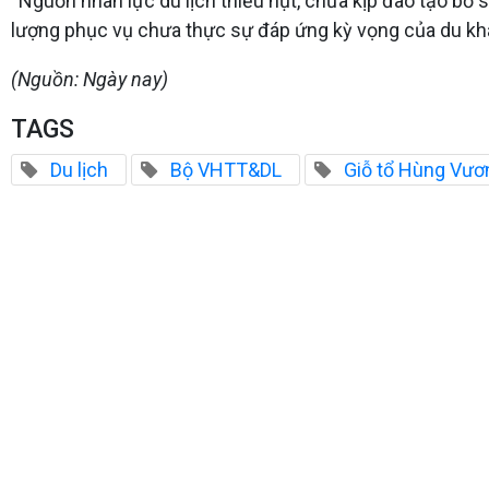
“Nguồn nhân lực du lịch thiếu hụt, chưa kịp đào tạo bổ 
lượng phục vụ chưa thực sự đáp ứng kỳ vọng của du kh
(Nguồn: Ngày nay)
TAGS
Du lịch
Bộ VHTT&DL
Giỗ tổ Hùng Vươ