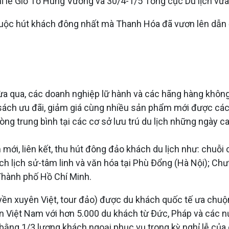
hỉ lễ Giỗ Tổ Hùng Vương và 30/4-1/5 Tổng cục Du lịch vừa
thuộc hút khách đông nhất mà Thanh Hóa đã vươn lên dẫn
vừa qua, các doanh nghiệp lữ hành và các hãng hàng khôn
ách ưu đãi, giảm giá cùng nhiều sản phẩm mới được các đơ
òng trung bình tại các cơ sở lưu trú du lịch những ngày c
ới, liên kết, thu hút đông đảo khách du lịch như: chuỗi
 tích lịch sử-tâm linh và văn hóa tại Phù Đổng (Hà Nội); Ch
Thành phố Hồ Chí Minh.
uyền xuyên Việt, tour đảo) được du khách quốc tế ưa chuộ
ến Việt Nam với hơn 5.000 du khách từ Đức, Pháp và các 
(bằng 1/3 lượng khách ngoại phục vụ trong kỳ nghỉ lễ của