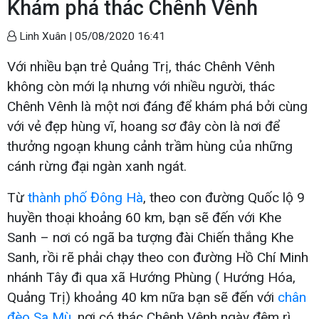
Khám phá thác Chênh Vênh
Linh Xuân |
05/08/2020 16:41
Với nhiều bạn trẻ Quảng Trị, thác Chênh Vênh
không còn mới lạ nhưng với nhiều người, thác
Chênh Vênh là một nơi đáng để khám phá bởi cùng
với vẻ đẹp hùng vĩ, hoang sơ đây còn là nơi để
thưởng ngoạn khung cảnh trầm hùng của những
cánh rừng đại ngàn xanh ngát.
Từ
thành phố Đông Hà
, theo con đường Quốc lộ 9
huyền thoại khoảng 60 km, bạn sẽ đến với Khe
Sanh – nơi có ngã ba tượng đài Chiến thắng Khe
Sanh, rồi rẽ phải chạy theo con đường Hồ Chí Minh
nhánh Tây đi qua xã Hướng Phùng ( Hướng Hóa,
Quảng Trị) khoảng 40 km nữa bạn sẽ đến với
chân
đèo Sa Mù
, nơi có thác Chênh Vênh ngày đêm rì