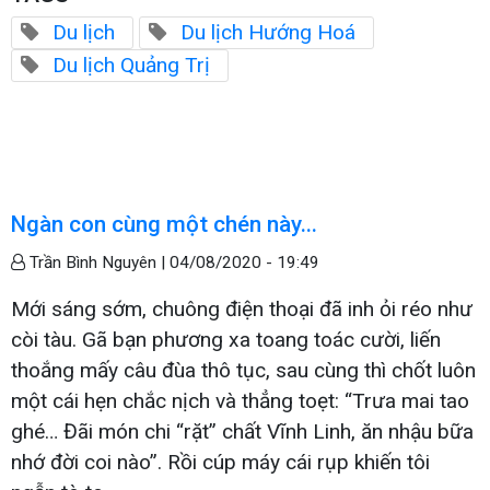
Du lịch
Du lịch Hướng Hoá
Du lịch Quảng Trị
Ngàn con cùng một chén này...
Trần Bình Nguyên |
04/08/2020 - 19:49
Mới sáng sớm, chuông điện thoại đã inh ỏi réo như
còi tàu. Gã bạn phương xa toang toác cười, liến
thoắng mấy câu đùa thô tục, sau cùng thì chốt luôn
một cái hẹn chắc nịch và thẳng toẹt: “Trưa mai tao
ghé… Đãi món chi “rặt” chất Vĩnh Linh, ăn nhậu bữa
nhớ đời coi nào”. Rồi cúp máy cái rụp khiến tôi