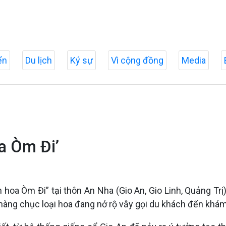
ển
Du lịch
Ký sự
Vì cộng đồng
Media
a Òm Đi’
n hoa Òm Đi” tại thôn An Nha (Gio An, Gio Linh, Quảng T
 hàng chục loại hoa đang nở rộ vẫy gọi du khách đến khám