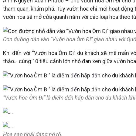
Anh Nguyễn Xuân Phước – chủ vườn hoa Òm Đi cho biết
tham quan, khám phá. Tuy vườn hoa chỉ mới hoạt động t
vườn hoa sẽ mở cửa quanh năm với các loại hoa theo t
Con đường dẫn vào “Vườn hoa Òm Đi” giao nhau với Quốc
Khi đến với “Vườn hoa Òm Đi” du khách sẽ mê mẩn với
thảo… cùng 10 tiểu cảnh lớn nhỏ đan xen giữa vườn hoa
“Vườn hoa Òm Đi” là điểm đến hấp dẫn cho du khách kh
Hoa sao nhái đang nở rộ.