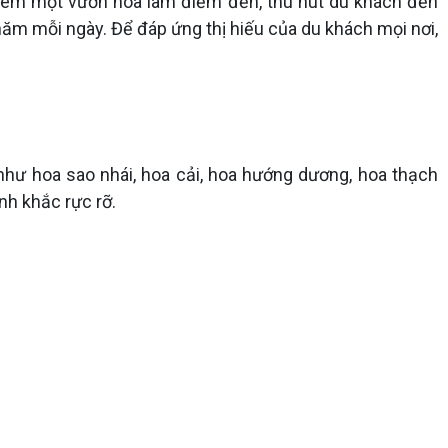
thêm một vườn hoa làm điểm đến, thu hút du khách đến
ăm mỗi ngày. Để đáp ứng thị hiếu của du khách mọi nơi,
hư hoa sao nhái, hoa cải, hoa hướng dương, hoa thạch
nh khắc rực rỡ.