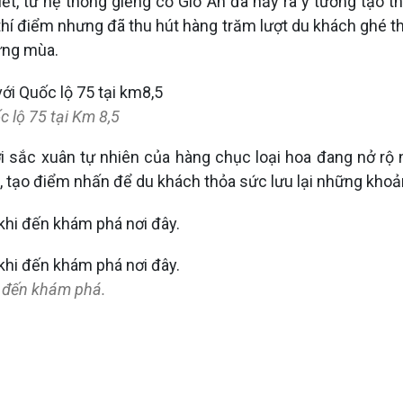
, từ hệ thống giếng cổ Gio An đã nảy ra ý tưởng tạo 
hí điểm nhưng đã thu hút hàng trăm lượt du khách ghé th
ừng mùa.
 lộ 75 tại Km 8,5
 sắc xuân tự nhiên của hàng chục loại hoa đang nở rộ n
, tạo điểm nhấn để du khách thỏa sức lưu lại những khoả
i đến khám phá.