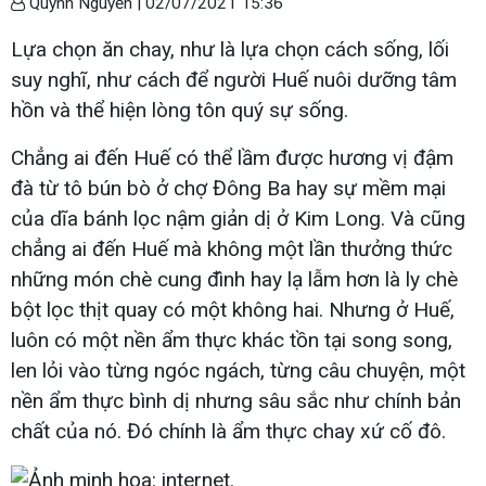
Quỳnh Nguyễn |
02/07/2021 15:36
Lựa chọn ăn chay, như là lựa chọn cách sống, lối
suy nghĩ, như cách để người Huế nuôi dưỡng tâm
hồn và thể hiện lòng tôn quý sự sống.
Chẳng ai đến Huế có thể lầm được hương vị đậm
đà từ tô bún bò ở chợ Đông Ba hay sự mềm mại
của dĩa bánh lọc nậm giản dị ở Kim Long. Và cũng
chẳng ai đến Huế mà không một lần thưởng thức
những món chè cung đình hay lạ lẫm hơn là ly chè
bột lọc thịt quay có một không hai. Nhưng ở Huế,
luôn có một nền ẩm thực khác tồn tại song song,
len lỏi vào từng ngóc ngách, từng câu chuyện, một
nền ẩm thực bình dị nhưng sâu sắc như chính bản
chất của nó. Đó chính là ẩm thực chay xứ cố đô.