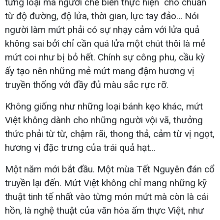
từng loại mà người chế biến thực hiện cho chuẩn
từ độ đường, độ lửa, thời gian, lực tay đảo… Nói
người làm mứt phải có sự nhạy cảm với lửa quả
không sai bởi chỉ cần quá lửa một chút thôi là mẻ
mứt coi như bị bỏ hết. Chính sự công phu, cầu kỳ
ấy tạo nên những mẻ mứt mang đậm hương vị
truyền thống với đầy đủ màu sắc rực rỡ.
Không giống như những loại bánh kẹo khác, mứt
Việt không dành cho những người vội vã, thưởng
thức phải từ từ, chậm rãi, thong thả, cảm từ vị ngọt,
hương vị đặc trưng của trái quả hạt...
Một năm mới bắt đầu. Một mùa Tết Nguyên đán cổ
truyền lại đến. Mứt Việt không chỉ mang những kỹ
thuật tinh tế nhất vào từng món mứt mà còn là cái
hồn, là nghệ thuật của văn hóa ẩm thực Việt, như