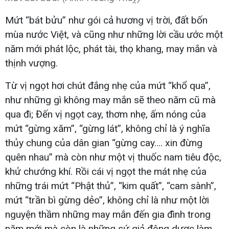
Mứt “bát bửu” như gói cả hương vị trời, đất bốn
mùa nước Việt, và cũng như những lời cầu ước một
năm mới phát lộc, phát tài, thọ khang, may mắn và
thịnh vượng.
Từ vị ngọt hơi chút đắng nhẹ của mứt “khổ qua”,
như những gì không may mắn sẽ theo năm cũ mà
qua đi; Đến vị ngọt cay, thơm nhẹ, ấm nóng của
mứt “gừng xăm”, “gừng lát”, không chỉ là ý nghĩa
thủy chung của dân gian “gừng cay…. xin đừng
quên nhau” mà còn như một vị thuốc nam tiêu độc,
khử chướng khí. Rồi cái vị ngọt the mát nhẹ của
những trái mứt “Phật thủ”, “kim quất”, “cam sành”,
mứt “trần bì gừng dẻo”, không chỉ là như một lời
nguyện thầm những may mắn đến gia đình trong
năm mới mà còn là những sứ giả đông dược làm