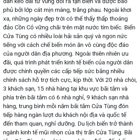
dan kéo dài từ vùng đồi ra tận biển và được bao
phủ bởi lớp cát mịn màng, trắng phau. Ngoài khơi
xa, những ngày đẹp trời có thể thấy thấp thoáng
đảo Cồn Cỏ vững chãi trên mặt nước tím biếc. Biển
Cửa Tùng có nhiều loài hải sản quý và ngon nức
tiếng với cách chế biến món ăn vô cùng độc đáo
của người dân địa phương. Ngoài thiên nhiên ưu
đãi, quá trình phát triển kinh tế biển của người dân
được chính quyền các cấp tiếp sức bằng nhiều
chính sách hỗ trợ tích cực, kịp thời. Với 20 nhà chòi,
3 khách sạn, 15 nhà hàng tại khu vực bãi tắm và
phía trên bãi tắm có 6 nhà nghỉ, 9 khách sạn nhà
hàng, trung bình mỗi năm bãi tắm Cửa Tùng đón
tiếp hàng ngàn lượt du khách nội địa và quốc tế
đến tham quan, nghỉ dưỡng. Du lịch biển trở thành
ngành kinh tế mũi nhọn của thị trấn Cửa Tùng. Bãi