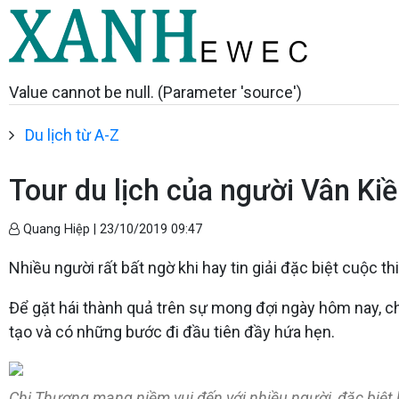
Value cannot be null. (Parameter 'source')
Du lịch từ A-Z
Tour du lịch của người Vân Ki
Quang Hiệp |
23/10/2019 09:47
Nhiều người rất bất ngờ khi hay tin giải đặc biệt cuộc 
Để gặt hái thành quả trên sự mong đợi ngày hôm nay, ch
tạo và có những bước đi đầu tiên đầy hứa hẹn.
Chị Thương mang niềm vui đến với nhiều người, đặc biệt 