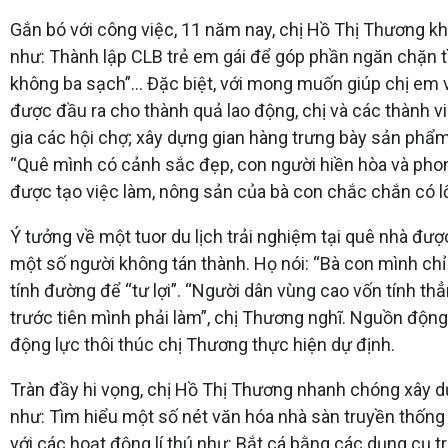
Gắn bó với công việc, 11 năm nay, chị Hồ Thị Thương khô
như: Thành lập CLB trẻ em gái để góp phần ngăn chặn tì
không ba sạch”… Đặc biệt, với mong muốn giúp chị em vư
được đầu ra cho thành quả lao động, chị và các thành v
gia các hội chợ; xây dựng gian hàng trưng bày sản ph
“Quê mình có cảnh sắc đẹp, con người hiền hòa và phong
được tạo việc làm, nông sản của bà con chắc chắn có lối
Ý tưởng về một tuor du lịch trải nghiệm tại quê nhà đư
một số người không tán thành. Họ nói: “Bà con mình chỉ 
tính đường để “tư lợi”. “Người dân vùng cao vốn tính thẳ
trước tiên mình phải làm”, chị Thương nghĩ. Nguồn động v
động lực thôi thúc chị Thương thực hiện dự định.
Tràn đầy hi vọng, chị Hồ Thị Thương nhanh chóng xây dựn
như: Tìm hiểu một số nét văn hóa nhà sàn truyền thống 
với các hoạt động lí thú như: Bắt cá bằng các dụng cụ t