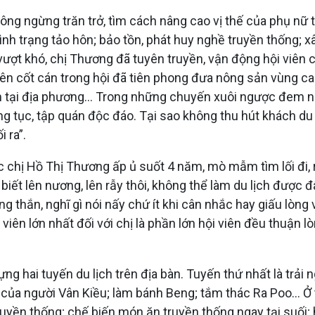
ng ngừng trăn trở, tìm cách nâng cao vị thế của phụ nữ t
nh trạng tảo hôn; bảo tồn, phát huy nghề truyền thống; xâ
ợt khó, chị Thương đã tuyên truyền, vận động hội viên ch
iên cốt cán trong hội đã tiên phong đưa nông sản vùng c
ẩm tại địa phương… Trong những chuyến xuôi ngược đem 
 tục, tập quán độc đáo. Tại sao không thu hút khách du l
 ra”.
ợc chị Hồ Thị Thương ấp ủ suốt 4 năm, mò mẫm tìm lối đi,
biết lên nương, lên rẫy thôi, không thể làm du lịch được
ng thắn, nghĩ gì nói nấy chứ ít khi cân nhắc hay giấu lòng
iên lớn nhất đối với chị là phần lớn hội viên đều thuận l
g hai tuyến du lịch trên địa bàn. Tuyến thứ nhất là trải 
của người Vân Kiều; làm bánh Beng; tắm thác Ra Poo... Ở t
ruyền thống; chế biến món ăn truyền thống ngay tại suối; 