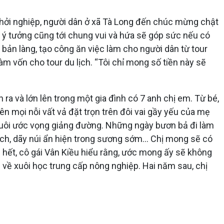
khởi nghiệp, người dân ở xã Tà Long đến chúc mừng chật
 ủ ý tưởng cũng tới chung vui và hứa sẽ góp sức nếu có
bản làng, tạo công ăn việc làm cho người dân từ tour
àm vốn cho tour du lịch. “Tôi chỉ mong số tiền này sẽ
ra và lớn lên trong một gia đình có 7 anh chị em. Từ bé,
ên mọi nỗi vất vả đặt trọn trên đôi vai gầy yếu của mẹ
nuôi ước vọng giảng đường. Những ngày bươn bả đi làm
ích, dãy núi ẩn hiện trong sương sớm… Chị mong sẽ có
 hết, cô gái Vân Kiều hiểu rằng, ước mong ấy sẽ không
 về xuôi học trung cấp nông nghiệp. Hai năm sau, chị