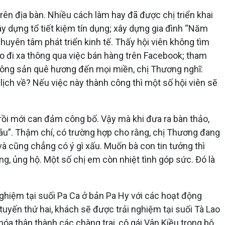
rên địa bàn. Nhiều cách làm hay đã được chị triển khai
y dựng tổ tiết kiệm tín dụng; xây dựng gia đình “Năm
uyên tâm phát triển kinh tế. Thấy hội viên không tìm
ao đi xa thông qua việc bán hàng trên Facebook; tham
nông sản quê hương đến mọi miền, chị Thương nghĩ:
ịch về? Nếu việc này thành công thì một số hội viên sẽ
 rồi mới can đảm công bố. Vậy mà khi đưa ra bàn thảo,
 đâu”. Thậm chí, có trường hợp cho rằng, chị Thương đang
 và cũng chẳng có ý gì xấu. Muốn bà con tin tưởng thì
òng, ủng hộ. Một số chị em còn nhiệt tình góp sức. Đó là
nghiệm tại suối Pa Ca ở bản Pa Hy với các hoạt động
uyến thứ hai, khách sẽ được trải nghiệm tại suối Tà Lao
hóa thân thành các chàng trai, cô gái Vân Kiều trong bộ