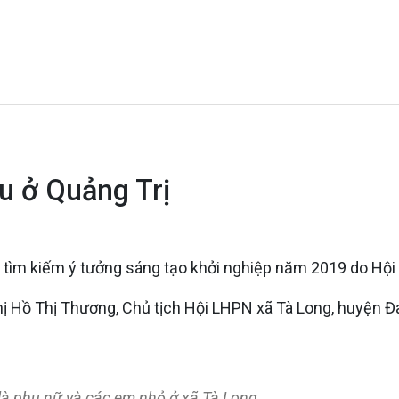
ều ở Quảng Trị
thi tìm kiếm ý tưởng sáng tạo khởi nghiệp năm 2019 do Hội
ị Hồ Thị Thương, Chủ tịch Hội LHPN xã Tà Long, huyện Đa
là phụ nữ và các em nhỏ ở xã Tà Long​