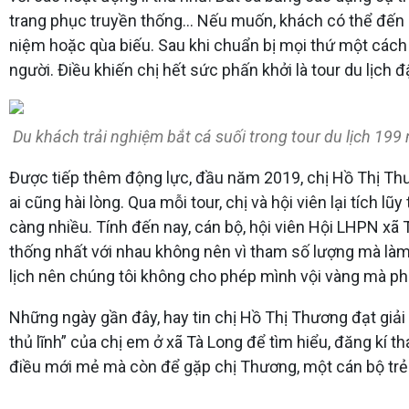
trang phục truyền thống… Nếu muốn, khách có thể đến 
niệm hoặc qùa biếu. Sau khi chuẩn bị mọi thứ một cách 
người. Điều khiến chị hết sức phấn khởi là tour du lịc
Du khách trải nghiệm bắt cá suối trong tour du lịch 199
Được tiếp thêm động lực, đầu năm 2019, chị Hồ Thị Thư
ai cũng hài lòng. Qua mỗi tour, chị và hội viên lại tích l
càng nhiều. Tính đến nay, cán bộ, hội viên Hội LHPN xã T
thống nhất với nhau không nên vì tham số lượng mà làm
lịch nên chúng tôi không cho phép mình vội vàng mà phả
Những ngày gần đây, hay tin chị Hồ Thị Thương đạt giải đ
thủ lĩnh” của chị em ở xã Tà Long để tìm hiểu, đăng kí t
điều mới mẻ mà còn để gặp chị Thương, một cán bộ trẻ l