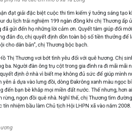
 đạt giải đặc biệt cuộc thi tìm kiếm ý tưởng sáng tạo 
tour du lịch trải nghiệm 199 ngàn đồng khi chị Thương ấp
 đã gửi đến họ những lời cảm ơn. Quyết tâm giúp đổi mới 
ng đắn đo, chị quyết định dồn toàn bộ số tiền thưởng để l
 hội cho dân bản”, chị Thương bộc bạch.
Thị Thương vơi bớt tình yêu đối với quê hương. Chị sinh 
 ba. Người đàn ông trụ cột trong gia đình ra đi mãi mãi n
quyết định ở nhà vì biết mẹ không đủ sức để giúp mình 
n yên ả dựa vào lưng đồi, dòng Đakrông xanh màu ngọc b
ng đến bạn bè khắp mọi miền đất nước. Thế nhưng, hơn ai
 rừng, ngọn đồi quê nhà. Nghĩ thế, chị Thương tìm đường
ợc tín nhiệm bầu làm Chủ tịch Hội LHPN xã vào năm 2008.
hương​