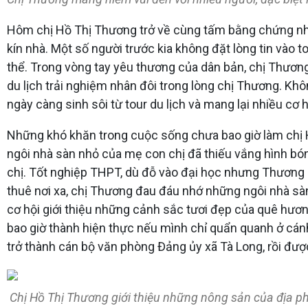
Hôm chị Hồ Thị Thương trở về cùng tấm bằng chứng nhận
kín nhà. Một số người trước kia không đặt lòng tin vào 
thể. Trong vòng tay yêu thương của dân bản, chị Thương
du lịch trải nghiệm nhân đôi trong lòng chị Thương. Khô
ngày càng sinh sôi từ tour du lịch và mang lại nhiều cơ
Những khó khăn trong cuộc sống chưa bao giờ làm chị Hồ 
ngôi nhà sàn nhỏ của mẹ con chị đã thiếu vắng hình bóng
chị. Tốt nghiệp THPT, dù đỗ vào đại học nhưng Thương 
thuê nơi xa, chị Thương đau đáu nhớ những ngôi nhà sà
cơ hội giới thiệu những cảnh sắc tươi đẹp của quê hươ
bao giờ thành hiện thực nếu mình chỉ quẩn quanh ở cánh
trở thành cán bộ văn phòng Đảng ủy xã Tà Long, rồi đư
Chị Hồ Thị Thương giới thiệu những nông sản của địa p