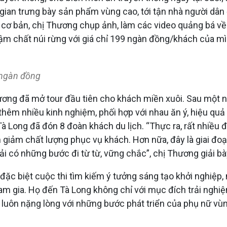
gian trưng bày sản phẩm vùng cao, tới tận nhà người dâ
cơ bản, chị Thương chụp ảnh, làm các video quảng bá về t
h đậm chất núi rừng với giá chỉ 199 ngàn đồng/khách của m
 ngàn đồng​
ơng đã mở tour đầu tiên cho khách miền xuôi. Sau một ng
ũy thêm nhiều kinh nghiệm, phối hợp với nhau ăn ý, hiệu quả 
à Long đã đón 8 đoàn khách du lịch. “Thực ra, rất nhiều đoà
 giảm chất lượng phục vụ khách. Hơn nữa, đây là giai đo
i có những bước đi từ từ, vững chắc”, chị Thương giải bà
ặc biệt cuộc thi tìm kiếm ý tưởng sáng tạo khởi nghiệp, n
ham gia. Họ đến Tà Long không chỉ với mục đích trải nghiệ
uôn nặng lòng với những bước phát triển của phụ nữ vùng