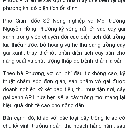
Phước - Viramie xây dựng nhà máy chế biến tại địa
phương khi có diện tích ổn định.
Phó Giám đốc Sở Nông nghiệp và Môi trường
Nguyễn Hồng Phương kỳ vọng rất lớn vào cây gai
xanh trong việc chuyển đổi các diện tích đất trồng
lúa thiếu nước, bỏ hoang vụ hè thu sang trồng cây
gai xanh; thay thếmột phần diện tích cây sắn cho
năng suất và chất lượng thấp do bệnh khảm lá sắn.
Theo bà Phương, với chi phí đầu tư không cao, kỹ
thuật chăm sóc đơn giản, sản phẩm vỏ gai được
doanh nghiệp ký kết bao tiêu, thu mua tận nơi, cây
gai xanh AP1 hứa hẹn sẽ là cây trồng mới mang lại
hiệu quả kinh tế cao cho nông dân.
Bên cạnh đó, khác với các loại cây trồng khác có
chu kỳ sinh trưởng ngắn, thu hoạch hằng năm, sau