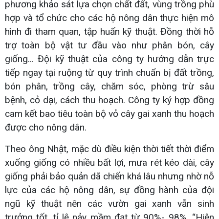
phương khảo sát lựa chọn chất đất, vùng trồng phù
hợp và tổ chức cho các hộ nông dân thực hiện mô
hình đi tham quan, tập huấn kỹ thuật. Đồng thời hỗ
trợ toàn bộ vật tư đầu vào như phân bón, cây
giống... Đội kỹ thuật của công ty hướng dẫn trực
tiếp ngay tại ruộng từ quy trình chuẩn bị đất trồng,
bón phân, trồng cây, chăm sóc, phòng trừ sâu
bệnh, cỏ dại, cách thu hoạch. Công ty ký hợp đồng
cam kết bao tiêu toàn bộ vỏ cây gai xanh thu hoạch
được cho nông dân.
Theo ông Nhật, mặc dù điều kiện thời tiết thời điểm
xuống giống có nhiều bất lợi, mưa rét kéo dài, cây
giống phải bảo quản dã chiến khá lâu nhưng nhờ nỗ
lực của các hộ nông dân, sự đồng hành của đội
ngũ kỹ thuật nên các vườn gai xanh vẫn sinh
trưởng tốt, tỉ lệ nảy mầm đạt từ 90%- 98%. “Hiện