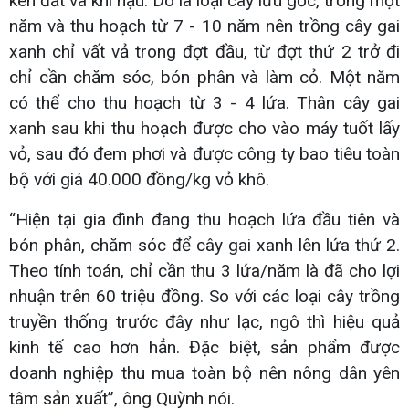
kén đất và khí hậu. Do là loại cây lưu gốc, trồng một
năm và thu hoạch từ 7 - 10 năm nên trồng cây gai
xanh chỉ vất vả trong đợt đầu, từ đợt thứ 2 trở đi
chỉ cần chăm sóc, bón phân và làm cỏ. Một năm
có thể cho thu hoạch từ 3 - 4 lứa. Thân cây gai
xanh sau khi thu hoạch được cho vào máy tuốt lấy
vỏ, sau đó đem phơi và được công ty bao tiêu toàn
bộ với giá 40.000 đồng/kg vỏ khô.
“Hiện tại gia đình đang thu hoạch lứa đầu tiên và
bón phân, chăm sóc để cây gai xanh lên lứa thứ 2.
Theo tính toán, chỉ cần thu 3 lứa/năm là đã cho lợi
nhuận trên 60 triệu đồng. So với các loại cây trồng
truyền thống trước đây như lạc, ngô thì hiệu quả
kinh tế cao hơn hẳn. Đặc biệt, sản phẩm được
doanh nghiệp thu mua toàn bộ nên nông dân yên
tâm sản xuất”, ông Quỳnh nói.