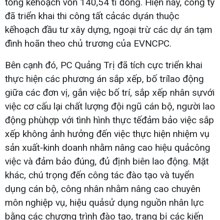
tổng kếhoạch vốn 140,54 tỉ đồng. Hiện nay, công ty
đã triển khai thi công tất cảcác dựán thuộc
kếhoạch đầu tư xây dựng, ngoại trừ các dự án tạm
đình hoãn theo chủ trương của EVNCPC.
Bên cạnh đó, PC Quảng Trị đã tích cực triển khai
thực hiện các phương án sắp xếp, bố trílao động
giữa các đơn vị, gắn việc bố trí, sắp xếp nhân sựvới
việc cơ cấu lại chất lượng đội ngũ cán bộ, người lao
động phùhợp với tình hình thực tếđảm bảo việc sắp
xếp không ảnh hưởng đến việc thực hiện nhiệm vụ
sản xuất-kinh doanh nhằm nâng cao hiệu quảcông
việc và đảm bảo đúng, đủ định biên lao động. Mặt
khác, chú trọng đến công tác đào tạo và tuyển
dụng cán bộ, công nhân nhằm nâng cao chuyên
môn nghiệp vụ, hiệu quảsử dụng nguồn nhân lực
bằng các chương trình đào tạo, trang bị các kiến