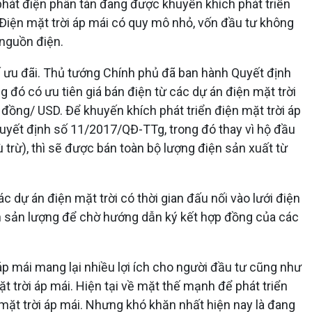
 phát điện phân tán đang được khuyến khích phát triển
Điện mặt trời áp mái có quy mô nhỏ, vốn đầu tư không
 nguồn điện.
ế ưu đãi. Thủ tướng Chính phủ đã ban hành Quyết định
 đó có ưu tiên giá bán điện từ các dự án điện mặt trời
đồng/ USD. Để khuyến khích phát triển điện mặt trời áp
yết định số 11/2017/QĐ-TTg, trong đó thay vì hộ đầu
 trừ), thì sẽ được bán toàn bộ lượng điện sản xuất từ
c dự án điện mặt trời có thời gian đấu nối vào lưới điện
hận sản lượng để chờ hướng dẫn ký kết hợp đồng của các
p mái mang lại nhiều lợi ích cho người đầu tư cũng như
ặt trời áp mái. Hiện tại về mặt thế mạnh để phát triển
 mặt trời áp mái. Nhưng khó khăn nhất hiện nay là đang