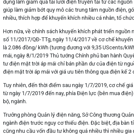
dụng làm giảm quá tải lưới điện truyền tải từ các nguồn
giúp làm giảm bớt quy mô các trung tâm nguồn điện, gó
nhiều, thích hợp để khuyến khích nhiều cá nhân, tổ chức
Hơn nữa, về chính sách khuyến khích phát triển nguồn n
số 11/2017/QĐ-TTg, ngày 11/4/2017 về cơ chế khuyến khíc
là 2.086 đồng/ kWh (tương đương với 9,35 UScents/kWh).
mái, ngày 8/1/2019 Thủ tướng Chính phủ ban hành Quyế
tư điện mặt trời áp mái chỉ bán phần dư của điện từ ngu
điện mặt trời áp mái với giá ưu tiên thông qua điện kế 2 
Tuy nhiên, đến thời điểm sau ngày 1/7/2019, cơ chế giá b
từ ngày 1/7/2019 đến nay, phía Điện lực (bên mua điện)
bộ, ngành.
Trưởng phòng Quản lý điện năng, Sở Công thương Quảng T
ngành điện trước nguy cơ thiếu điện. Đặc biệt, địa bàn t
cũng nhu cầu vốn đầu tư không quá nhiều thì nhiều gia đ