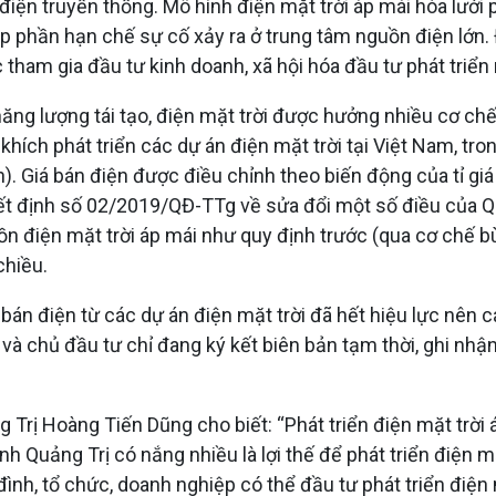
 điện truyền thống. Mô hình điện mặt trời áp mái hòa lưới
p phần hạn chế sự cố xảy ra ở trung tâm nguồn điện lớn. 
 tham gia đầu tư kinh doanh, xã hội hóa đầu tư phát triển
ăng lượng tái tạo, điện mặt trời được hưởng nhiều cơ ch
h phát triển các dự án điện mặt trời tại Việt Nam, trong
 Giá bán điện được điều chỉnh theo biến động của tỉ giá 
t định số 02/2019/QĐ-TTg về sửa đổi một số điều của Qu
ồn điện mặt trời áp mái như quy định trước (qua cơ chế bù
chiều.
án điện từ các dự án điện mặt trời đã hết hiệu lực nên cá
 và chủ đầu tư chỉ đang ký kết biên bản tạm thời, ghi n
rị Hoàng Tiến Dũng cho biết: “Phát triển điện mặt trời á
ỉnh Quảng Trị có nắng nhiều là lợi thế để phát triển điện m
ình, tổ chức, doanh nghiệp có thể đầu tư phát triển điện