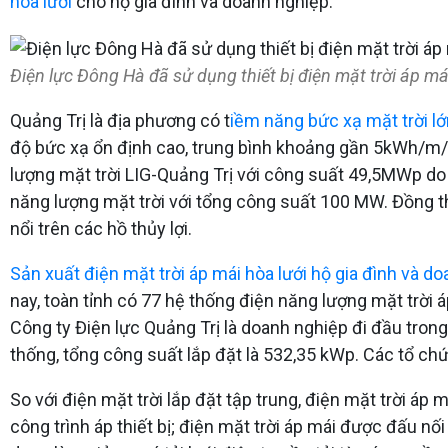
hòa lưới
cho hộ gia đình và doanh nghiệp.
Điện lực Đông Hà đã sử dụng thiết bị điện mặt trời áp má
Quảng Trị là địa phương có t
iềm năng bức xạ mặt trời lớ
độ bức xạ ổn định cao, trung bình khoảng gần 5kWh/m/n
lượng mặt trời LIG-Quảng Trị với công suất 49,5MWp do
năng lượng mặt trời với tổng công suất 100 MW. Đồng th
nổi trên các hồ thủy lợi.
Sản xuất điện mặt trời áp mái hòa lưới hộ gia đình và d
nay, toàn tỉnh có 77 hệ thống điện năng lượng mặt trời á
Công ty Điện lực Quảng Trị là doanh nghiệp đi đầu trong 
thống, tổng công suất lắp đặt là 532,35 kWp. Các tổ chức
So với điện mặt trời lắp đặt tập trung, điện mặt trời á
công trình áp thiết bị; điện mặt trời áp mái được đấu nối