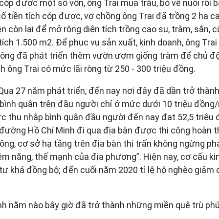
 cóp được một số vốn, ông Trai mua trâu, bò về nuôi rồi 
ố tiền tích cóp được, vợ chồng ông Trai đã trồng 2 ha ca
n còn lại để mở rộng diện tích trồng cao su, tràm, sắn, c
 tích 1.500 m2. Để phục vụ sản xuất, kinh doanh, ông Trai
 đây, ông đã phát triển thêm vườn ươm giống tràm để chủ đ
h ông Trai có mức lãi ròng từ 250 - 300 triệu đồng.
ua 27 năm phát triển, đến nay nơi đây đã dần trở thành
 bình quân trên đầu người chỉ ở mức dưới 10 triệu đồng/n
ức thu nhập bình quân đầu người đến nay đạt 52,5 triệ
 đường Hồ Chí Minh đi qua địa bàn được thi công hoàn t
g, cơ sở hạ tầng trên địa bàn thị trấn không ngừng phát
tiềm năng, thế mạnh của địa phương”. Hiện nay, cơ cấu k
ư khá đồng bộ; đến cuối năm 2020 tỉ lệ hộ nghèo giảm cò
h năm nào bây giờ đã trở thành những miền quê trù phú