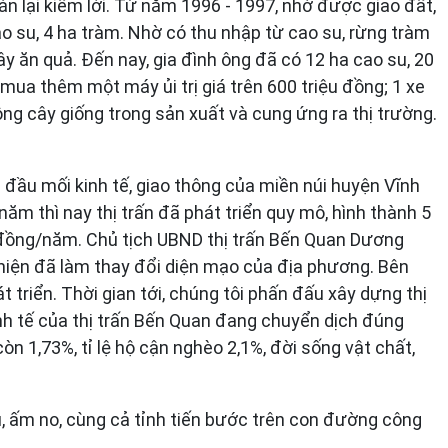
bán lại kiếm lời. Từ năm 1996 - 1997, nhờ được giao đất,
o su, 4 ha tràm. Nhờ có thu nhập từ cao su, rừng tràm
ây ăn quả. Đến nay, gia đình ông đã có 12 ha cao su, 20
 mua thêm một máy ủi trị giá trên 600 triệu đồng; 1 xe
ộng cây giống trong sản xuất và cung ứng ra thị trường.
 đầu mối kinh tế, giao thông của miền núi huyện Vĩnh
ăm thì nay thị trấn đã phát triển quy mô, hình thành 5
u đồng/năm. Chủ tịch UBND thị trấn Bến Quan Dương
hiện đã làm thay đổi diện mạo của địa phương. Bên
 triển. Thời gian tới, chúng tôi phấn đấu xây dựng thị
inh tế của thị trấn Bến Quan đang chuyển dịch đúng
n 1,73%, tỉ lệ hộ cận nghèo 2,1%, đời sống vật chất,
, ấm no, cùng cả tỉnh tiến bước trên con đường công