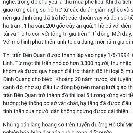
nghề, trong đó chủ yếu là thu mua phế liệu. Khi đã tích
giao rừng cùng sự hỗ trợ từ các dự án giảm nghèo và s
nên gia đình ông đã trả hết các khoản vay và dồn số tiề
ha tràm, 1 ha sắn, 200 gốc cây ăn quả, 1 hồ cá với diện
tải và 1 ô tô con với tổng trị giá trên 1 tỉ đồng. Mới
Với mô hình phát triển kinh tế đa dạng, mỗi năm gia đìn
Thị trấn Bến Quan được thành lập vào ngày 1/8/1994. Q
Linh. Từ một thị trấn nhỏ có hơn 3.300 người, thu nhập
khóm và được quy hoạch để trở thành đô thị loại 5, m
Đình Quang cho biết: “Khoảng 20 năm trước, khi tuyến
cạnh đó, nhờ sự đầu tư đồng bộ nên mạng lưới giao thôn
trấn Bến Quan trở thành đô thị loại 5 tương xứng với 
hướng; hệ thống cơ sở vật chất, hạ tầng đã được đầu t
tinh thần của người dân không ngừng được cải thiện...
Những bản làng hoang sơ trên tuyến đường Hồ Chí Min
nghiệp hóa, hiện đại hóa quê hương, đất nước.