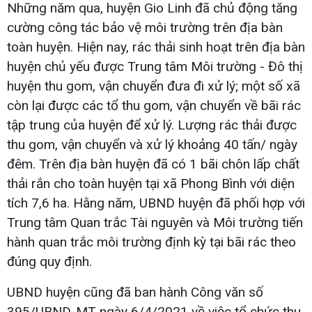
Những năm qua, huyện Gio Linh đã chủ động tăng
cường công tác bảo vệ môi trường trên địa bàn
toàn huyện. Hiện nay, rác thải sinh hoạt trên địa bàn
huyện chủ yếu được Trung tâm Môi trường - Đô thị
huyện thu gom, vận chuyển đưa đi xử lý; một số xã
còn lại được các tổ thu gom, vận chuyển về bãi rác
tập trung của huyện để xử lý. Lượng rác thải được
thu gom, vận chuyển và xử lý khoảng 40 tấn/ ngày
đêm. Trên địa bàn huyện đã có 1 bãi chôn lấp chất
thải rắn cho toàn huyện tại xã Phong Bình với diện
tích 7,6 ha. Hằng năm, UBND huyện đã phối hợp với
Trung tâm Quan trắc Tài nguyên và Môi trường tiến
hành quan trắc môi trường định kỳ tại bãi rác theo
đúng quy định.
UBND huyện cũng đã ban hành Công văn số
395/UBND-MT ngày 6/4/2021 về việc tổ chức thu