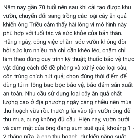
Năm nay gần 70 tuổi nên sau khi cải tạo được khu
vườn, chuyển đổi sang trồng các loại cây ăn quả
khiến ông Triều cảm thấy hài lòng vì mô hình này
phù hợp với tuổi tác và sức khỏe của bản thân.
Hằng ngày, công việc chăm sóc vườn không đòi
hỏi sức lực nhiều mà chỉ cần khéo léo, chăm chỉ
làm theo đúng quy trình kỹ thuật; thuốc bảo vệ thực
vật đúng cách để đề phòng và xử lý các loại sâu,
côn trùng chích hút quả; chọn đúng thời điểm để
dùng túi ni lông bao bọc bảo vệ, bảo đảm sản xuất
an toàn. Nhu cầu sử dụng loại cây ăn quả chất
lượng cao ở địa phương ngày càng nhiều nên mùa
thu hoạch vừa rồi, thương lái vào tận vườn ông để
thu mua, cung không đủ cầu. Hiện nay, vườn bưởi
và cam mật của ông đang sum suê quả, khoảng 1 -
2 tháng nữa là cho thu hoạch, dự kiến năng suất