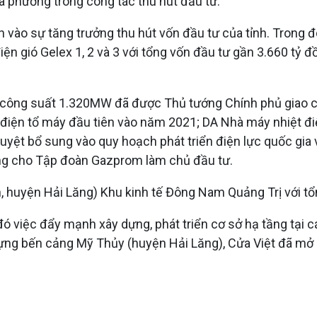
ịa phương trong công tác thu hút đầu tư.
vào sự tăng trưởng thu hút vốn đầu tư của tỉnh. Trong đó
 gió Gelex 1, 2 và 3 với tổng vốn đầu tư gần 3.660 tỷ đồ
 công suất 1.320MW đã được Thủ tướng Chính phủ giao ch
 điện tổ máy đầu tiên vào năm 2021; DA Nhà máy nhiệt đ
duyệt bổ sung vào quy hoạch phát triển điện lực quốc gia
g cho Tập đoàn Gazprom làm chủ đầu tư.
, huyện Hải Lăng) Khu kinh tế Đông Nam Quảng Trị với tổ
đó việc đẩy mạnh xây dựng, phát triển cơ sở hạ tầng tại c
ng bến cảng Mỹ Thủy (huyện Hải Lăng), Cửa Việt đã mở ra