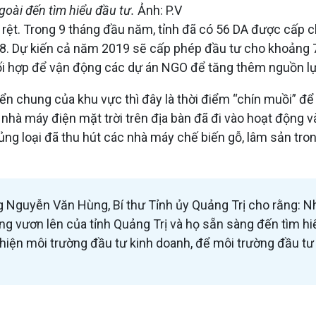
goài đến tìm hiểu đầu tư.
Ảnh: P.V
 rệt. Trong 9 tháng đầu năm, tỉnh đã có 56 DA được cấp c
8. Dự kiến cả năm 2019 sẽ cấp phép đầu tư cho khoảng 70
hợp để vận động các dự án NGO để tăng thêm nguồn lực, t
iển chung của khu vực thì đây là thời điểm “chín muồi” để 
nhà máy điện mặt trời trên địa bàn đã đi vào hoạt động và
 chủng loại đã thu hút các nhà máy chế biến gỗ, lâm sản 
g Nguyễn Văn Hùng, Bí thư Tỉnh ủy Quảng Trị cho rằng: N
 vươn lên của tỉnh Quảng Trị và họ sẵn sàng đến tìm hiểu
thiện môi trường đầu tư kinh doanh, để môi trường đầu tư