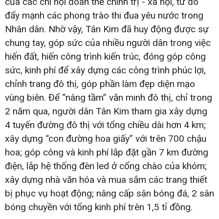
của các chi hội đoàn thể chính trị - xã hội, từ đó
đẩy mạnh các phong trào thi đua yêu nước trong
Nhân dân. Nhờ vậy, Tân Kim đã huy động được sự
chung tay, góp sức của nhiều người dân trong việc
hiến đất, hiến công trình kiến trúc, đóng góp công
sức, kinh phí để xây dựng các công trình phúc lợi,
chỉnh trang đô thị, góp phần làm đẹp diện mạo
vùng biên. Để “nâng tầm” văn minh đô thị, chỉ trong
2 năm qua, người dân Tân Kim tham gia xây dựng
4 tuyến đường đô thị với tổng chiều dài hơn 4 km;
xây dựng “con đường hoa giấy” với trên 700 chậu
hoa; góp công và kinh phí lắp đặt gần 7 km đường
điện, lắp hệ thống đèn led ở cổng chào của khóm;
xây dựng nhà văn hóa và mua sắm các trang thiết
bị phục vụ hoạt động; nâng cấp sân bóng đá, 2 sân
bóng chuyền với tổng kinh phí trên 1,5 tỉ đồng.