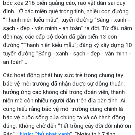
bóc xóa 216 biển quảng cáo, rao vặt dán sai quy
định… Ở các miền quê trong tỉnh, nhiều con đường
“Thanh niên kiểu mẫu”, tuyến đường “Sáng - xanh -
sạch - đẹp - văn minh - an toàn” ra đời. Từ đầu năm
đến nay, các cấp bộ đoàn đã gắn biển 13 con
đường “Thanh niên kiểu mẫu”; đăng ký xây dựng 10
tuyến đường “Sáng - xanh - sạch - đẹp - văn minh -
an toàn”...
Các hoạt động phát huy sức trẻ trong chung tay
bảo vệ môi trường đã nhận được sự đồng thuận,
hưởng ứng cao không chỉ trong đoàn viên, thanh
niên mà còn nhiều người dân trên địa bàn tỉnh. Ai
cũng hiểu rằng bảo vệ môi trường cũng chính là
bảo vệ cuộc sống của chúng ta và có hành động
đúng. Không chờ đến “Tết trồng cây đời đời nhớ ơn
Bác”, “
Ngày Chủ nhật xanh
”, “Ngày thứ 7 tình