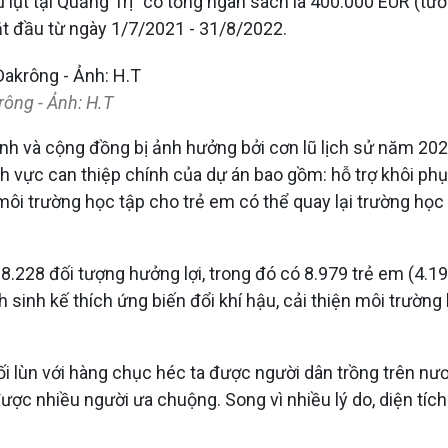
ũ lụt tại Quảng Trị” có tổng ngân sách là 400.000 EUR (t
t đầu từ ngày 1/7/2021 - 31/8/2022.
rông - Ảnh: H.T
đình và cộng đồng bị ảnh hưởng bởi cơn lũ lịch sử năm 202
lĩnh vực can thiệp chính của dự án bao gồm: hỗ trợ khôi 
 môi trường học tập cho trẻ em có thể quay lại trường học v
18.228 đối tượng hưởng lợi, trong đó có 8.979 trẻ em (4.
inh kế thích ứng biến đổi khí hậu, cải thiện môi trường h
i lùn với hàng chục héc ta được người dân trồng trên nươn
được nhiều người ưa chuộng. Song vì nhiều lý do, diện tích