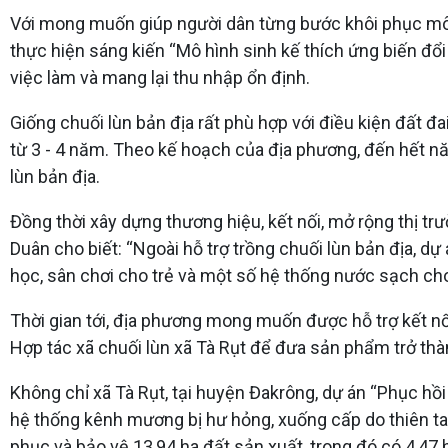
Với mong muốn giúp người dân từng bước khôi phục mô hìn
thực hiện sáng kiến “Mô hình sinh kế thích ứng biến đổi 
việc làm và mang lại thu nhập ổn định.
Giống chuối lùn bản địa rất phù hợp với điều kiện đất đ
từ 3 - 4 năm. Theo kế hoạch của địa phương, đến hết nă
lùn bản địa.
Đồng thời xây dựng thương hiệu, kết nối, mở rộng thị tr
Duân cho biết: “Ngoài hỗ trợ trồng chuối lùn bản địa, dự
học, sân chơi cho trẻ và một số hệ thống nước sạch cho 
Thời gian tới, địa phương mong muốn được hỗ trợ kết nối
Hợp tác xã chuối lùn xã Tà Rụt để đưa sản phẩm trở th
Không chỉ xã Tà Rụt, tại huyện Đakrông, dự án “Phục hồi s
hệ thống kênh mương bị hư hỏng, xuống cấp do thiên tai 
phục và bảo vệ 13,94 ha đất sản xuất, trong đó có 4,47 h