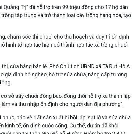
i Quảng Trị” đã hỗ trợ trên 99 triệu đồng cho 17 hộ dân
trồng tập trung và trở thành loại cây trồng hàng hóa, tạo
ồng, chăm sóc thì chuối cho thu hoạch và duy trì ổn định
 hình tổ hợp tác hiện có thành hợp tác xã trồng chuối
u thị, cửa hàng bán lẻ. Phó Chủ tịch UBND xã Tà Rụt Hồ A
 cho gia đình hộ nghèo, hỗ trợ sửa chữa, nâng cấp trường
đồng.
 cơ sở sấy chuối đóng bao, đồng thời hỗ trợ xã thành lập
 làm và thu nhập ổn định cho người dân địa phương”.
i phục, bảo vệ đất sản xuất bị bồi lấp, sạt lở và sửa chữa
n kinh tế, ổn định cuộc sống. Cụ thể, dự án đã khôi
người dân tại thôn Gia Giã, xã Hướng Hiệp; hỗ trợ 2.400