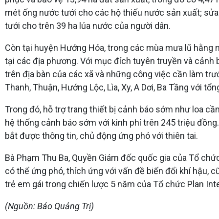
mét ống nước tưới cho các hộ thiếu nước sản xuất; s
tưới cho trên 39 ha lúa nước của người dân.
Còn tại huyện Hướng Hóa, trong các mùa mưa lũ hằng nă
tại các địa phương. Với mục đích tuyên truyền và cảnh
trên địa bàn của các xã và những công việc cần làm trước
Thanh, Thuận, Hướng Lộc, Lìa, Xy, A Dơi, Ba Tầng với tổng
Trong đó, hỗ trợ trang thiết bị cảnh báo sớm như loa cầm
hệ thống cảnh báo sớm với kinh phí trên 245 triệu đồng.
bắt được thông tin, chủ động ứng phó với thiên tai.
Bà Phạm Thu Ba, Quyền Giám đốc quốc gia của Tổ chức P
có thể ứng phó, thích ứng với vấn đề biến đổi khí hậu, 
trẻ em gái trong chiến lược 5 năm của Tổ chức Plan Int
(Nguồn: Báo Quảng Trị)