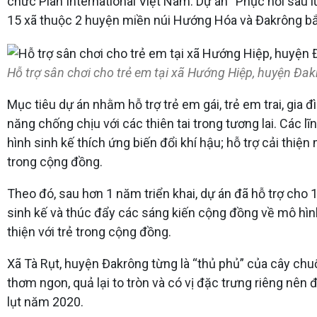
chức Plan International Việt Nam. Dự án “Phục hồi sau l
15 xã thuộc 2 huyện miền núi Hướng Hóa và Đakrông bắ
Hỗ trợ sân chơi cho trẻ em tại xã Hướng Hiệp, huyện Đak
Mục tiêu dự án nhằm hỗ trợ trẻ em gái, trẻ em trai, gia 
năng chống chịu với các thiên tai trong tương lai. Các 
hình sinh kế thích ứng biến đổi khí hậu; hỗ trợ cải thiện
trong cộng đồng.
Theo đó, sau hơn 1 năm triển khai, dự án đã hỗ trợ cho 
sinh kế và thúc đẩy các sáng kiến cộng đồng về mô hình s
thiện với trẻ trong cộng đồng.
Xã Tà Rụt, huyện Đakrông từng là “thủ phủ” của cây chuố
thơm ngon, quả lại to tròn và có vị đặc trưng riêng nên 
lụt năm 2020.