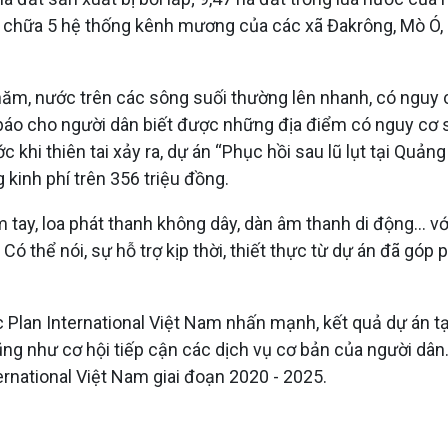
ửa chữa 5 hệ thống kênh mương của các xã Đakrông, Mò 
m, nước trên các sông suối thường lên nhanh, có nguy cơ 
 báo cho người dân biết được những địa điểm có nguy cơ 
 khi thiên tai xảy ra, dự án “Phục hồi sau lũ lụt tại Quả
 kinh phí trên 356 triệu đồng.
 tay, loa phát thanh không dây, dàn âm thanh di động… với 
 Có thể nói, sự hỗ trợ kịp thời, thiết thực từ dự án đã 
lan International Việt Nam nhấn mạnh, kết quả dự án tại
cũng như cơ hội tiếp cận các dịch vụ cơ bản của người dân
ernational Việt Nam giai đoạn 2020 - 2025.