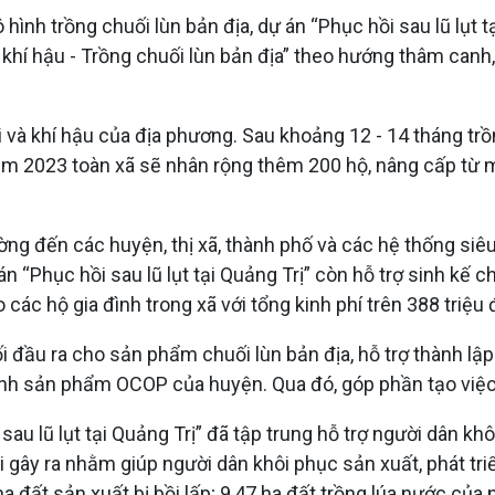
h trồng chuối lùn bản địa, dự án “Phục hồi sau lũ lụt tạ
khí hậu - Trồng chuối lùn bản địa” theo hướng thâm canh, 
ai và khí hậu của địa phương. Sau khoảng 12 - 14 tháng tr
m 2023 toàn xã sẽ nhân rộng thêm 200 hộ, nâng cấp từ mô
ường đến các huyện, thị xã, thành phố và các hệ thống siê
 án “Phục hồi sau lũ lụt tại Quảng Trị” còn hỗ trợ sinh kế
các hộ gia đình trong xã với tổng kinh phí trên 388 triệu 
 đầu ra cho sản phẩm chuối lùn bản địa, hỗ trợ thành lập
ành sản phẩm OCOP của huyện. Qua đó, góp phần tạo việc
au lũ lụt tại Quảng Trị” đã tập trung hỗ trợ người dân khô
gây ra nhằm giúp người dân khôi phục sản xuất, phát triể
a đất sản xuất bị bồi lấp; 9,47 ha đất trồng lúa nước của 