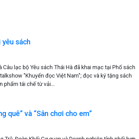
i yêu sách
à Câu lạc bộ Yêu sách Thái Hà đã khai mạc tại Phố sách
 talkshow "Khuyến đọc Việt Nam"; đọc và ký tặng sách
 phẩm tái chế từ vải...
ng quê” và “Sân chơi cho em”
g Trị), Đoàn Khối Cơ quan và Doanh nghiệp tỉnh phối hợp