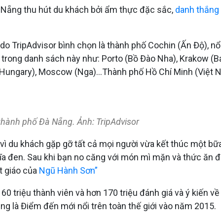
 Nẵng thu hút du khách bởi ẩm thực đặc sắc,
danh thắng 
do TripAdvisor bình chọn là thành phố Cochin (Ấn Độ), nổ
trong danh sách này như: Porto (Bồ Đào Nha), Krakow (Ba 
t (Hungary), Moscow (Nga)…Thành phố Hồ Chí Minh (Việt 
 thành phố Đà Nẵng. Ảnh: TripAdvisor
ẽ vì du khách gặp gỡ tất cả mọi người vừa kết thúc một b
ĩa đen. Sau khi bạn no căng với món mì mặn và thức ăn đ
t giáo của
Ngũ Hành Sơn”
ơn 60 triệu thành viên và hơn 170 triệu đánh giá và ý kiến
g là Điểm đến mới nổi trên toàn thế giới vào năm 2015.