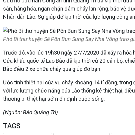
Cứu hộ cứu nạn Công an tỉnh Quảng Trị đã kịp thời đưa 
sản, hàng hóa, ngăn chặn đám cháy lan rộng, bảo vệ được
Nhân dân Lào. Sự giúp đỡ kịp thời của lực lượng công an
Phó Bí thư huyện Sê Pôn Bun Sung Say Nha Vông trao gi
Trước đó, vào lúc 19h30 ngày 27/7/2020 đã xảy ra hỏa 
Cửa khẩu quốc tế Lao Bảo đã kịp thời cử 20 cán bộ, chiế
Bảo điều 2 xe chữa cháy qua giúp đỡ bạn.
Ước tính thiệt hại của vụ cháy khoảng 14 tỉ đồng, trong
với lực lượng chức năng của Lào thống kê thiệt hại, điề
thương bị thiệt hại sớm ổn định cuộc sống.
(Nguồn: Báo Quảng Trị)
TAGS