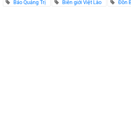
Báo Quảng Trị
Biên giới Việt Lào
Đồn B