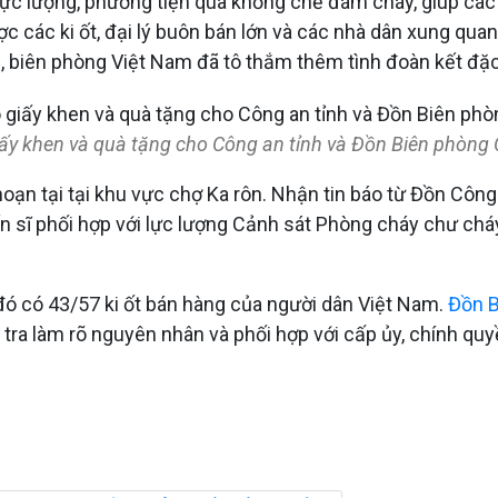
lực lượng, phương tiện qua khống chế đám cháy, giúp các
 các ki ốt, đại lý buôn bán lớn và các nhà dân xung quan
, biên phòng Việt Nam đã tô thắm thêm tình đoàn kết đặc b
ấy khen và quà tặng cho Công an tỉnh và Đồn Biên phòng 
hoạn tại tại khu vực chợ Ka rôn. Nhận tin báo từ Đồn Cô
n sĩ phối hợp với lực lượng Cảnh sát Phòng cháy chư cháy
 đó có 43/57 ki ốt bán hàng của người dân Việt Nam.
Đồn B
u tra làm rõ nguyên nhân và phối hợp với cấp ủy, chính qu