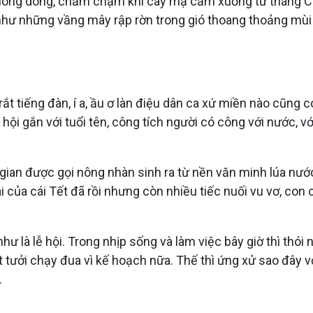
ó thong dong, chầm chậm khi cây mạ cắm xuống từ tháng 
như những vầng mây rập rờn trong gió thoang thoảng m
o rắt tiếng đàn, í a, ầu ơ làn điệu dân ca xứ miền nào cũng
hội gắn với tuổi tên, công tích người có công với nước, v
i gian được gọi nông nhàn sinh ra từ nền văn minh lúa nướ
i của cái Tết đã rồi nhưng còn nhiều tiếc nuối vu vơ, con 
ư là lễ hội. Trong nhịp sống và làm việc bây giờ thì thói
ưởi chạy đua vì kế hoạch nữa. Thế thì ứng xử sao đây với
.