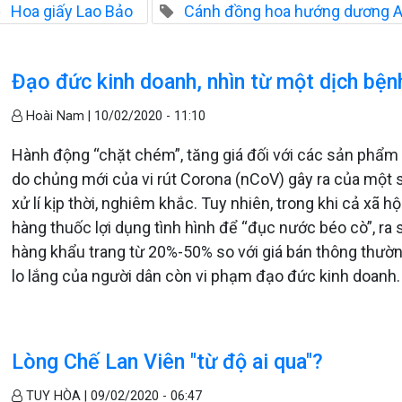
Hoa giấy Lao Bảo
Cánh đồng hoa hướng dương 
Đạo đức kinh doanh, nhìn từ một dịch bện
Hoài Nam |
10/02/2020 - 11:10
Hành động “chặt chém”, tăng giá đối với các sản phẩ
do chủng mới của vi rút Corona (nCoV) gây ra của một
xử lí kịp thời, nghiêm khắc. Tuy nhiên, trong khi cả xã
hàng thuốc lợi dụng tình hình để “đục nước béo cò”, r
hàng khẩu trang từ 20%-50% so với giá bán thông thường
lo lắng của người dân còn vi phạm đạo đức kinh doanh. 
Lòng Chế Lan Viên "từ độ ai qua"?
TUY HÒA |
09/02/2020 - 06:47