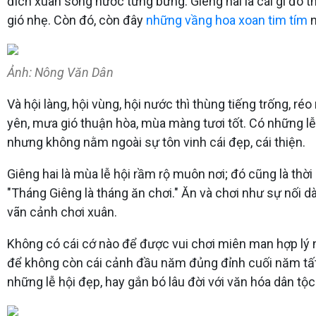
đích xuân sông nước tưng bừng. Giêng hai là cái gì đ
gió nhẹ. Còn đó, còn đây
những vầng hoa xoan tim tím
Ảnh: Nông Văn Dân
Và hội làng, hội vùng, hội nước thì thùng tiếng trống, ré
yên, mưa gió thuận hòa, mùa màng tươi tốt. Có những lễ 
nhưng không nằm ngoài sự tôn vinh cái đẹp, cái thiện.
Giêng hai là mùa lễ hội rầm rộ muôn nơi; đó cũng là thờ
"Tháng Giêng là tháng ăn chơi." Ăn và chơi như sự nối dà
vãn cảnh chơi xuân.
Không có cái cớ nào để được vui chơi miên man hợp lý nh
để không còn cái cảnh đầu năm đủng đỉnh cuối năm tất t
những lễ hội đẹp, hay gắn bó lâu đời với văn hóa dân tộc