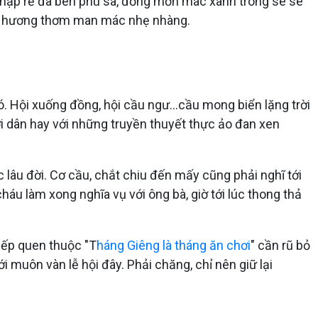
Chạp rễ đã bén phù sa, đồng mơn mác xanh trong se se
ùi hương thơm man mác nhẹ nhàng.
 có. Hội xuống đồng, hội cầu ngư...cầu mong biển lặng trời
ới dân hay với những truyền thuyết thực ảo đan xen
c lâu đời. Cơ cầu, chắt chiu đến mấy cũng phải nghĩ tới
cháu làm xong nghĩa vụ với ông bà, giờ tới lúc thong thả
 nếp quen thuộc "T
háng Giêng là tháng ăn chơi
" cần rũ bỏ
 muôn vàn lễ hội đây. Phải chăng, chỉ nên giữ lại