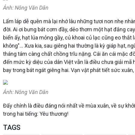
Ảnh: Nông Văn Dân
Lấm láp dễ quên mà lại nhớ lâu những tươi non nhẹ nhàng
đời. Ai ơi bưng bát cơm đầy, dẻo thơm một hạt đắng ca
biển ấy, hạt lúa mỏng gầy, củ khoai củ lạc cũng eo thắt 
không"... Xưa kia, sau giêng hai thường là kỳ giáp hạt,
tháng tám càng chất chồng trĩu nặng. Cái ăn cái mặc đôi 
đến mức kỳ diệu của dân Việt vẫn là điều chưa giải mã h
bay trong bát ngát giêng hai. Vạn vật phát tiết sức xuâ
Ảnh: Nông Văn Dân
Đấy chính là điều đáng nói nhất về mùa xuân, về sự khởi
trong hai tiếng: Yêu thương!
TAGS