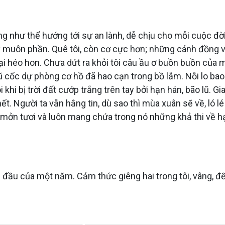
 như thể hướng tới sự an lành, dễ chịu cho mỗi cuộc đời.
y muôn phần. Quê tôi, còn cơ cực hơn; những cánh đồng v
lại héo hon. Chưa dứt ra khỏi tôi câu ầu ơ buồn buồn của m
 ngũ cốc dự phòng cơ hồ đã hao cạn trong bồ lẫm. Nỗi lo b
khi bị trời đất cướp trắng trên tay bởi hạn hán, bão lũ. 
ết. Người ta vẫn hằng tin, dù sao thì mùa xuân sẽ về, ló l
n, mởn tươi và luôn mang chứa trong nó những khả thi về 
 đầu của một năm. Cảm thức giêng hai trong tôi, vâng, đến