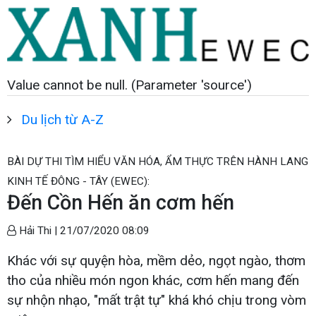
Value cannot be null. (Parameter 'source')
Du lịch từ A-Z
BÀI DỰ THI TÌM HIỂU VĂN HÓA, ẨM THỰC TRÊN HÀNH LANG
KINH TẾ ĐÔNG - TÂY (EWEC):
Đến Cồn Hến ăn cơm hến
Hải Thi |
21/07/2020 08:09
Khác với sự quyện hòa, mềm dẻo, ngọt ngào, thơm
tho của nhiều món ngon khác, cơm hến mang đến
sự nhộn nhạo, "mất trật tự" khá khó chịu trong vòm