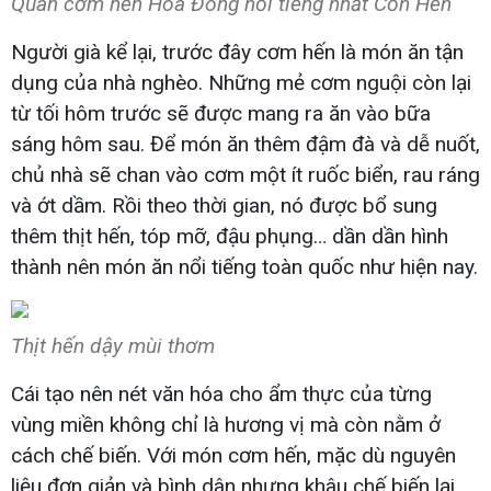
Quán cơm hến Hoa Đông nổi tiếng nhất Cồn Hến
Người già kể lại, trước đây cơm hến là món ăn tận
dụng của nhà nghèo. Những mẻ cơm nguội còn lại
từ tối hôm trước sẽ được mang ra ăn vào bữa
sáng hôm sau. Để món ăn thêm đậm đà và dễ nuốt,
chủ nhà sẽ chan vào cơm một ít ruốc biển, rau ráng
và ớt dầm. Rồi theo thời gian, nó được bổ sung
thêm thịt hến, tóp mỡ, đậu phụng… dần dần hình
thành nên món ăn nổi tiếng toàn quốc như hiện nay.
Thịt hến dậy mùi thơm
Cái tạo nên nét văn hóa cho ẩm thực của từng
vùng miền không chỉ là hương vị mà còn nằm ở
cách chế biến. Với món cơm hến, mặc dù nguyên
liệu đơn giản và bình dân nhưng khâu chế biến lại