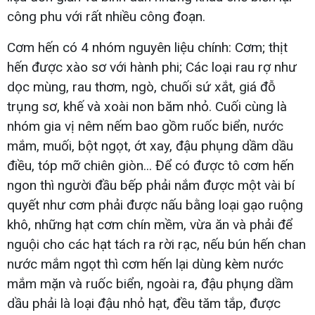
công phu với rất nhiều công đoạn.
Cơm hến có 4 nhóm nguyên liệu chính: Cơm; thịt
hến được xào sơ với hành phi; Các loại rau rợ như
dọc mùng, rau thơm, ngò, chuối sứ xắt, giá đỗ
trụng sơ, khế và xoài non băm nhỏ. Cuối cùng là
nhóm gia vị nêm nếm bao gồm ruốc biển, nước
mắm, muối, bột ngọt, ớt xay, đậu phụng dầm dầu
điều, tóp mỡ chiên giòn... Để có được tô cơm hến
ngon thì người đầu bếp phải nắm được một vài bí
quyết như cơm phải được nấu bằng loại gạo ruộng
khô, những hạt cơm chín mềm, vừa ăn và phải để
nguội cho các hạt tách ra rời rạc, nếu bún hến chan
nước mắm ngọt thì cơm hến lại dùng kèm nước
mắm mặn và ruốc biển, ngoài ra, đậu phụng dầm
dầu phải là loại đậu nhỏ hạt, đều tăm tắp, được