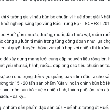
khi ý tưởng gia vị nấu bún bò chuẩn vị Huế đoạt giải Nhất
g khởi nghiệp sáng tạo vùng Bắc Trung Bộ - TECHFST 201
bò Huế" gồm: nước, đường, muối, dầu thực vật, mắm ruốc
c cộng sự luôn tỉ mẩn trong từng công đoạn như: lựa chọn
o bí quyết truyền thống vừa phù hợp với nhiều thị trường
g đã xây dựng mạng lưới cung cấp nguyên liệu rộng lớn, 
iết yếu như sả, hành, ruốc… đáp ứng các tiêu chuẩn an t
sự còn chú trọng đến việc quảng bá và tìm đầu ra cho s
ờng từ 15 - 20 tấn sản phẩm "Gia vị hoàn chỉnh bún bò H
 bán món bún bò Huế ở nhiều tỉnh, thành phố lớn trên c
ada, Hoa Kỳ...
ng 7 nhóm sản phẩm đặc sản của Huế như: tương ớt Huế, dầ