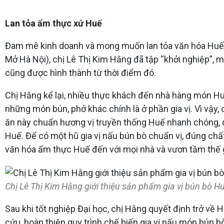
Lan tỏa ẩm thực xứ Huế
Đam mê kinh doanh và mong muốn lan tỏa văn hóa Huế, ẩm
Mở Hà Nội), chị Lê Thị Kim Hằng đã tập “khởi nghiệp”,
cũng được hình thành từ thời điểm đó.
Chị Hằng kể lại, nhiều thực khách đến nhà hàng món H
những món bún, phở khác chính là ở phần gia vị. Vì vậy
ăn này chuẩn hương vị truyền thống Huế nhanh chóng, 
Huế. Để có một hũ gia vị nấu bún bò chuẩn vị, đúng chấ
văn hóa ẩm thực Huế đến với mọi nhà và vươn tầm thế g
Chị Lê Thị Kim Hằng giới thiệu sản phẩm gia vị bún bò H
Sau khi tốt nghiệp Đại học, chị Hằng quyết định trở v
cứu, hoàn thiện quy trình chế biến gia vị nấu món bún bò