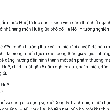
 thực Huế, từ lúc còn là sinh viên năm thứ nhất ngành Q
 mở nhà hàng món Huế giữa phố cổ Hà Nội. Ý tưởng nghiên
uế đều muốn thưởng thức và tìm hiểu “bí quyết” để nấu 
, chị đã mong muốn tạo ra một công thức gia vị giúp nhữn
dễ dàng; hướng đến hình thành một sản phẩm thương mại n
t Huế, chị đã mất gần 5 năm nghiên cứu, hoàn thiện, đóng
iới.
uế.
ề Huế và cùng các cộng sự mở Công ty Trách nhiệm hữu h
 chuẩn vị Huế. Chị đã tự bỏ tiền nấu bún bò, mời khách hà