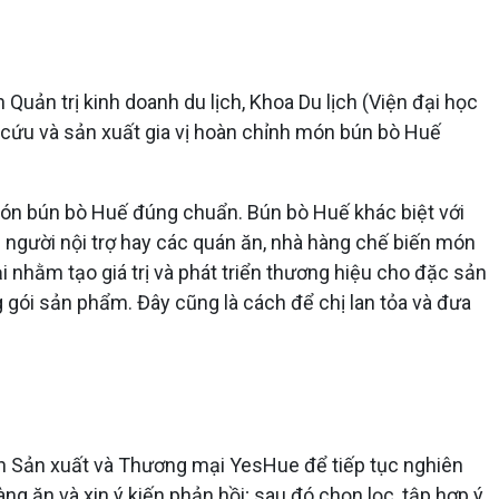
uản trị kinh doanh du lịch, Khoa Du lịch (Viện đại học
 cứu và sản xuất gia vị hoàn chỉnh món bún bò Huế
món bún bò Huế đúng chuẩn. Bún bò Huế khác biệt với
g người nội trợ hay các quán ăn, nhà hàng chế biến món
hằm tạo giá trị và phát triển thương hiệu cho đặc sản
 gói sản phẩm. Đây cũng là cách để chị lan tỏa và đưa
ạn Sản xuất và Thương mại YesHue để tiếp tục nghiên
ng ăn và xin ý kiến phản hồi; sau đó chọn lọc, tập hợp ý