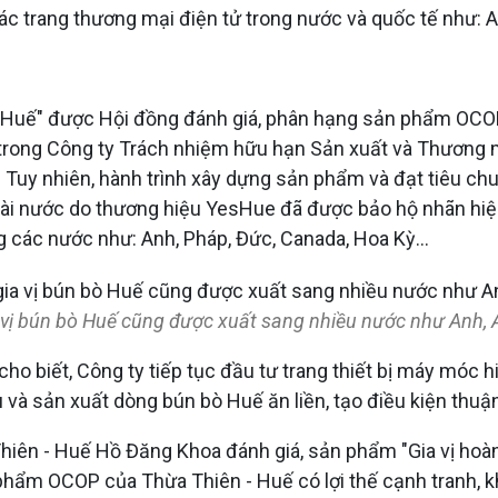
 trang thương mại điện tử trong nước và quốc tế như: A
bò Huế" được Hội đồng đánh giá, phân hạng sản phẩm OC
n trong Công ty Trách nhiệm hữu hạn Sản xuất và Thương mạ
Tuy nhiên, hành trình xây dựng sản phẩm và đạt tiêu ch
 ngoài nước do thương hiệu YesHue đã được bảo hộ nhãn h
g các nước như: Anh, Pháp, Đức, Canada, Hoa Kỳ...
 vị bún bò Huế cũng được xuất sang nhiều nước như Anh, A
cho biết, Công ty tiếp tục đầu tư trang thiết bị máy móc 
 và sản xuất dòng bún bò Huế ăn liền, tạo điều kiện thuận 
 Thiên - Huế Hồ Đăng Khoa đánh giá, sản phẩm "Gia vị h
ẩm OCOP của Thừa Thiên - Huế có lợi thế cạnh tranh, kh