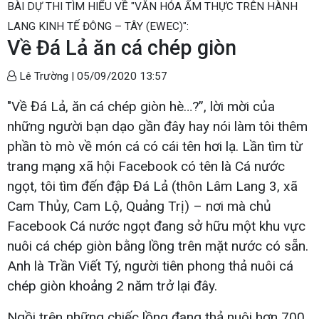
BÀI DỰ THI TÌM HIỂU VỀ "VĂN HÓA ẨM THỰC TRÊN HÀNH
LANG KINH TẾ ĐÔNG – TÂY (EWEC)":
Về Đá Lả ăn cá chép giòn
Lê Trường |
05/09/2020 13:57
"Về Đá Lả, ăn cá chép giòn hè…?”, lời mời của
những người bạn dạo gần đây hay nói làm tôi thêm
phần tò mò về món cá có cái tên hơi lạ. Lần tìm từ
trang mạng xã hội Facebook có tên là Cá nước
ngọt, tôi tìm đến đập Đá Lả (thôn Lâm Lang 3, xã
Cam Thủy, Cam Lộ, Quảng Trị) – nơi mà chủ
Facebook Cá nước ngọt đang sở hữu một khu vực
nuôi cá chép giòn bằng lồng trên mặt nước có sẵn.
Anh là Trần Viết Tý, người tiên phong thả nuôi cá
chép giòn khoảng 2 năm trở lại đây.
Ngồi trên những chiếc lồng đang thả nuôi hơn 700