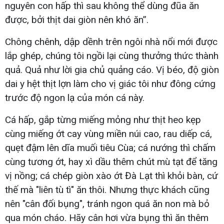
nguyên con hấp thì sau không thể dùng đũa ăn
được, bởi thịt dai giòn nên khó ăn”.
Chông chênh, dập dềnh trên ngôi nhà nổi mới được
lắp ghép, chúng tôi ngồi lại cùng thưởng thức thành
quả. Quả như lời gia chủ quảng cáo. Vị béo, độ giòn
dai y hệt thịt lợn làm cho vị giác tôi như đông cứng
trước độ ngon lạ của món cá này.
Cá hấp, gắp từng miếng mỏng như thịt heo kẹp
cùng miếng ớt cay vùng miền núi cao, rau diếp cá,
quẹt đậm lên dĩa muối tiêu Cùa; cá nướng thì chấm
cùng tương ớt, hay xì dầu thêm chút mù tạt để tăng
vị nồng; cá chép giòn xào ớt Đà Lạt thì khỏi bàn, cứ
thế mà "liên tù tì" ăn thôi. Nhưng thực khách cũng
nên "cân đối bụng", tránh ngon quá ăn non mà bỏ
qua món cháo. Hãy cân hơi vừa bụng thì ăn thêm