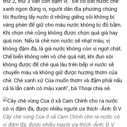
thứ 2, thứ 3 vẫn còn đậm vị. “Để có bát nước chè
xanh ngon đúng vị, người dân địa phương chúng
tôi thường lấy nước ở những giếng sỏi không bị
váng phèn để giữ cho màu nước không bị đỏ bầm.
Khi chọn chè cũng không được chọn quá già hay
quá non. Nếu lá chè non nước sẽ nhạt màu, vị
không đậm đà, lá già nước không còn vị ngọt chát.
Chế biến không nên vò chè quá nát, khi đun sôi
không được để chè quá lâu trên bếp vì nước sẽ
chuyển màu và không giữ được hương thơm của
chè. Chè xanh xứ Cùa muốn thơm và đậm phải nấu
cả lá lẫn cành có màu xanh”, bà Thoại chia sẻ.
Cây chè vùng Cùa ở xã Cam Chính cho ra nước có
vị đậm đà, được nhiều người ưa thích -Ảnh: Đ.V​