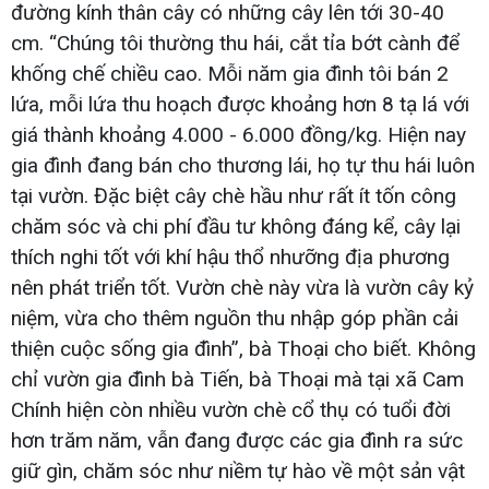
đường kính thân cây có những cây lên tới 30-40
cm. “Chúng tôi thường thu hái, cắt tỉa bớt cành để
khống chế chiều cao. Mỗi năm gia đình tôi bán 2
lứa, mỗi lứa thu hoạch được khoảng hơn 8 tạ lá với
giá thành khoảng 4.000 - 6.000 đồng/kg. Hiện nay
gia đình đang bán cho thương lái, họ tự thu hái luôn
tại vườn. Đặc biệt cây chè hầu như rất ít tốn công
chăm sóc và chi phí đầu tư không đáng kể, cây lại
thích nghi tốt với khí hậu thổ nhưỡng địa phương
nên phát triển tốt. Vườn chè này vừa là vườn cây kỷ
niệm, vừa cho thêm nguồn thu nhập góp phần cải
thiện cuộc sống gia đình”, bà Thoại cho biết. Không
chỉ vườn gia đình bà Tiến, bà Thoại mà tại xã Cam
Chính hiện còn nhiều vườn chè cổ thụ có tuổi đời
hơn trăm năm, vẫn đang được các gia đình ra sức
giữ gìn, chăm sóc như niềm tự hào về một sản vật