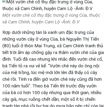
Một vườn chè cổ thụ đặc trưng ở vùng Cùa, thuộc
xã Cam Chính, huyện Cam Lộ -Ảnh: Đ.V​
Rợp dưới những tán lá xanh um đặc trưng của
những vườn cây ở vùng Cùa, bà Nguyễn Thị Tiến
(80) tuổi ở thôn Mai Trung, xã Cam Chính tranh thủ
tiết trời ấm áp chống gậy ra thăm vườn chè của gia
đình. Tuổi đã cao nhưng khi nhắc đến vườn chè cổ,
bà Tiến tỏ ra vui vẻ kể: “Vườn chè này do ông nội
của mệ trồng, lúc mệ mới lớn lên đã thấy có cây
chè rồi. Tính ra đến giờ vườn chè này cũng đã hơn
100 năm tuổi”. Theo bà Tiến thì trước đây vườn
của bà có hơn 100 cây nhưng qua thời gian, nhiều
cây già, mục ruỗng chết dần, một số ít bị chiến
tranh tàn phá rồi hư hại do mưa bão nên chỉ còn lại