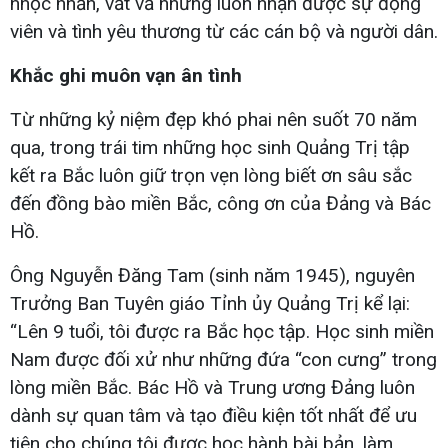
nhọc nhằn, vất vả nhưng luôn nhận được sự động
viên và tình yêu thương từ các cán bộ và người dân.
Khắc ghi muôn vạn ân tình
Từ những kỷ niệm đẹp khó phai nên suốt 70 năm
qua, trong trái tim những học sinh Quảng Trị tập
kết ra Bắc luôn giữ trọn vẹn lòng biết ơn sâu sắc
đến đồng bào miền Bắc, công ơn của Đảng và Bác
Hồ.
Ông Nguyễn Đăng Tam (sinh năm 1945), nguyên
Trưởng Ban Tuyên giáo Tỉnh ủy Quảng Trị kể lại:
“Lên 9 tuổi, tôi được ra Bắc học tập. Học sinh miền
Nam được đối xử như những đứa “con cưng” trong
lòng miền Bắc. Bác Hồ và Trung ương Đảng luôn
dành sự quan tâm và tạo điều kiện tốt nhất để ưu
tiên cho chúng tôi được học hành bài bản, làm