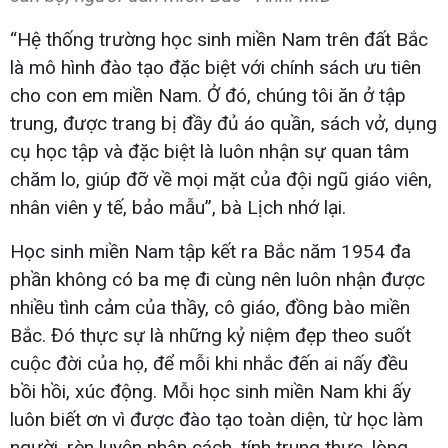
“Hệ thống trường học sinh miền Nam trên đất Bắc
là mô hình đào tạo đặc biệt với chính sách ưu tiên
cho con em miền Nam. Ở đó, chúng tôi ăn ở tập
trung, được trang bị đầy đủ áo quần, sách vở, dụng
cụ học tập và đặc biệt là luôn nhận sự quan tâm
chăm lo, giúp đỡ về mọi mặt của đội ngũ giáo viên,
nhân viên y tế, bảo mẫu”, bà Lịch nhớ lại.
Học sinh miền Nam tập kết ra Bắc năm 1954 đa
phần không có ba mẹ đi cùng nên luôn nhận được
nhiều tình cảm của thầy, cô giáo, đồng bào miền
Bắc. Đó thực sự là những kỷ niệm đẹp theo suốt
cuộc đời của họ, để mỗi khi nhắc đến ai nấy đều
bồi hồi, xúc động. Mỗi học sinh miền Nam khi ấy
luôn biết ơn vì được đào tạo toàn diện, từ học làm
người, rèn luyện nhân cách, tính trung thực, lòng