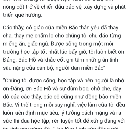
nòng cốt trở về chiến đấu bảo vệ, xây dựng và phát
triển quê hương.
Các thầy, cô giáo của miền Bắc thân yêu đã thay
cha, thay mẹ chăm lo cho chúng tôi chu đáo từng
miếng ăn, giấc ngủ. Được sống trong một môi
trường học tập tốt nhất lúc bấy giờ, tôi luôn biết ơn
Đảng, Bác Hồ và khắc cốt ghi tâm những ân tình
sâu nặng của cán bộ, người dân miền Bắc”.
“Chúng tôi được sống, học tập và nên người là nhờ
ơn Đảng, ơn Bác Hồ và sự đùm bọc, chở che, dạy
dỗ của các thầy, các cô cũng như đồng bào miền
Bắc. Vì thế trong mỗi suy nghĩ, việc làm của tôi đều
luôn kiên định mục tiêu, lý tưởng cách mạng và ra
sức thi đua học tập, rèn luyện tốt để xứng đáng với
ân tình sâu nặng đó...”, bà Kim Lịch xúc động nói.