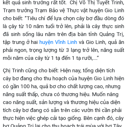
kết quả sinh trưởng rất tốt. Chị Võ Thị Tuyết Trinh,
Trạm trưởng Trạm Bảo vệ Thực vật huyện Gio Linh
cho biết: ‘’Tiêu chí để lựa chọn cây bơ đầu dòng đó
là çây từ 10 năm tuổi trở lên, phải là cây thực sinh
đã sinh sống lâu năm trên địa bàn tỉnh Quảng Trị,
tập trung ở hai
huyện Vĩnh Linh
và Gio Linh, quả ăn
phải ngon, trọng lượng từ 3 lạng trở lên, năng suất
mỗi năm của cây từ 1 tạ đến 1 tạ rưỡi,….’’
Çhị Trinh cũng cho biết: Hiện nay, tổng diện tích
cây bơ đang cho thu hoạch của huyện Gio Linh hiện
có gần 100 ha, quả bơ cho chất lượng cao, nhưng
năng suất thấp, chưa có thương hiệu. Muốn nâng
cao năng suất, sản lượng và thương hiệu của diện
tích cây bơ đang có sẵn trên các vườn thì cần phải
thực hiện việc ghép cải tạo giống. Bên cạnh đó, cây
bơ Quảng Trị lại cho thu hoạch trái mùa với bơ Tây