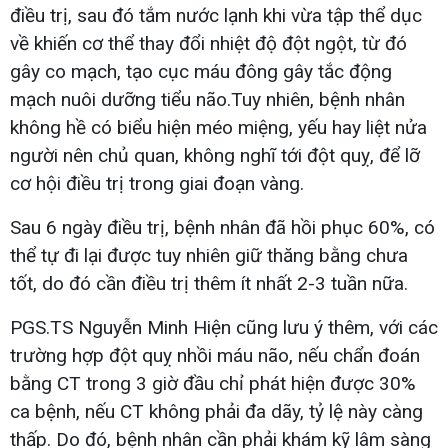
điều trị, sau đó tắm nước lạnh khi vừa tập thể dục
về khiến cơ thể thay đổi nhiệt độ đột ngột, từ đó
gây co mạch, tạo cục máu đông gây tắc động
mạch nuôi dưỡng tiểu não.Tuy nhiên, bệnh nhân
không hề có biểu hiện méo miệng, yếu hay liệt nửa
người nên chủ quan, không nghĩ tới đột quỵ, để lỡ
cơ hội điều trị trong giai đoạn vàng.
Sau 6 ngày điều trị, bệnh nhân đã hồi phục 60%, có
thể tự đi lại được tuy nhiên giữ thăng bằng chưa
tốt, do đó cần điều trị thêm ít nhất 2-3 tuần nữa.
PGS.TS Nguyễn Minh Hiện cũng lưu ý thêm, với các
trường hợp đột quỵ nhồi máu não, nếu chẩn đoán
bằng CT trong 3 giờ đầu chỉ phát hiện được 30%
ca bệnh, nếu CT không phải đa dãy, tỷ lệ này càng
thấp. Do đó, bệnh nhân cần phải khám kỹ lâm sàng