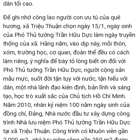
dân tối cao.
Để ghi nhớ công lao người con ưu tú của quê
hương, xã Triệu Thuận chọn ngày 15/1, ngày sinh
của Phó Thủ tướng Trần Hữu Dực làm ngày truyền
thống của xã. Hằng năm, vào dịp này, mỗi thôn,
xóm, trường học, cơ quan, đoàn thể đều có cách
làm riêng, ý nghĩa để bày tỏ lòng biết ơn đối với
Phó Thủ tướng Trần Hữu Dực, người cộng sản
mẫu mực, suốt đời tận tụy với nước, tận hiếu với
dân, một nhà lãnh đạo kiên định, bản lĩnh và sáng
tạo, học trò xuất sắc của Chủ tịch Hồ Chí Minh.
Năm 2010, nhân kỷ niệm 100 năm ngày sinh của
đồng chí, Đảng, Nhà nước đầu tư xây dựng công
trình Nhà lưu niệm Phó Thủ tướng Trần Hữu Dực
tại xã Triệu Thuận. Công trình có khuôn viên gần
2.000 m2 , nhà lưu niệm rộng gần 250 m2 được