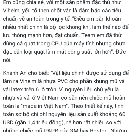
Em cũng chia sẻ, với một sản phẩm đặc thù như
Vihelm, yếu tố then chốt vẫn là đảm bảo các tiêu
chuẩn về an toàn trong y tế. "Điều em băn khoăn
nhiều nhất chính là bộ lọc không khí, làm thế nào để
lưu thông mạnh hơn, đạt chuẩn. Team em đã thử
dùng cả quạt trong CPU của máy tính nhưng chưa
đạt, cần loại quạt làm mát công suất lớn hơn", Đức
nói.
Khánh An cho biết: "Vật liệu chính được sử dụng để
làm ra Vihelm là nhựa PVC cho phần khung mũ và
vải latex trên 6 lỗ tròn. Vì nguyên liệu chủ yếu là
nhựa và vải ở Việt Nam có sẵn nên chiếc mũ hoàn
toàn là "made in Việt Nam". Theo thiết kế này, tính
toán sơ bộ chi phí nguyên liệu sản xuất khoảng 60
USD (gần 1,4 triệu đồng), rẻ hơn rất nhiều so với
những chiếc mũ PAPR của 3M hay Boston. Nhưng