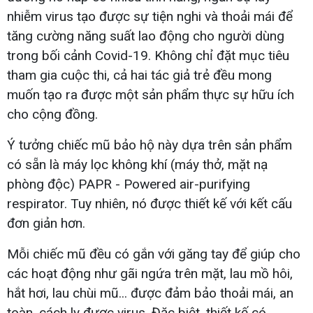
nhiễm virus tạo được sự tiện nghi và thoải mái để
tăng cường năng suất lao động cho người dùng
trong bối cảnh Covid-19. Không chỉ đặt mục tiêu
tham gia cuộc thi, cả hai tác giả trẻ đều mong
muốn tạo ra được một sản phẩm thực sự hữu ích
cho cộng đồng.
Ý tưởng chiếc mũ bảo hộ này dựa trên sản phẩm
có sẵn là máy lọc không khí (máy thở, mặt nạ
phòng độc) PAPR - Powered air-purifying
respirator. Tuy nhiên, nó được thiết kế với kết cấu
đơn giản hơn.
Mỗi chiếc mũ đều có gắn với găng tay để giúp cho
các hoạt động như gãi ngứa trên mặt, lau mồ hôi,
hắt hơi, lau chùi mũ... được đảm bảo thoải mái, an
toàn, cách ly được virus. Đặc biệt, thiết kế có