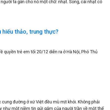
người ta gán cho nó một chữ: nhạt. Song, cái nhạt có
 hiếu thảo, trung thực?
 quyền trẻ em tối 20/12 diễn ra ở Hà Nội, Phó Thủ
ác cung đường ở xứ Việt đều mù mịt khói. Không phải
 ấy như một niềm tin gửi gắm của người trần về một thế