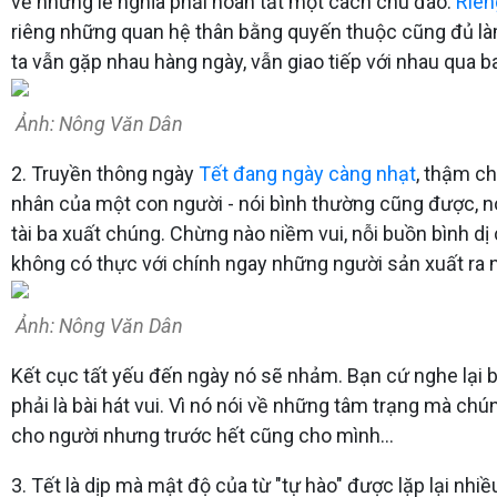
về những lễ nghĩa phải hoàn tất một cách chu đáo.
Riên
riêng những quan hệ thân bằng quyến thuộc cũng đủ làm n
ta vẫn gặp nhau hàng ngày, vẫn giao tiếp với nhau qua b
Ảnh: Nông Văn Dân
2. Truyền thông ngày
Tết đang ngày càng nhạt
, thậm ch
nhân của một con người - nói bình thường cũng được, 
tài ba xuất chúng. Chừng nào niềm vui, nỗi buồn bình dị 
không có thực với chính ngay những người sản xuất ra n
Ảnh: Nông Văn Dân
Kết cục tất yếu đến ngày nó sẽ nhảm. Bạn cứ nghe lại b
phải là bài hát vui. Vì nó nói về những tâm trạng mà ch
cho người nhưng trước hết cũng cho mình...
3. Tết là dịp mà mật độ của từ "tự hào" được lặp lại nhi