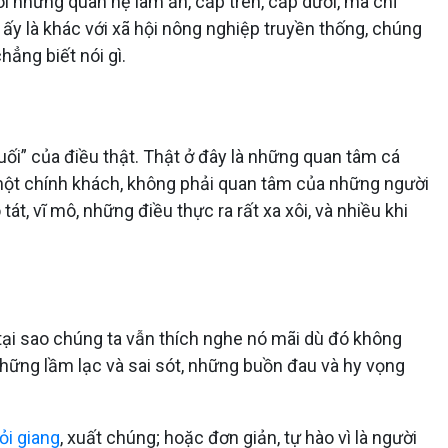
i những quan hệ làm ăn, cấp trên, cấp dưới, mà chỉ
 ấy là khác với xã hội nông nghiệp truyền thống, chúng
hẳng biết nói gì.
uối” của điều thật. Thật ở đây là những quan tâm cá
một chính khách, không phải quan tâm của những người
t, vĩ mô, những điều thực ra rất xa xôi, và nhiều khi
 tại sao chúng ta vẫn thích nghe nó mãi dù đó không
 những lầm lạc và sai sót, những buồn đau và hy vọng
ỏi giang
, xuất chúng; hoặc đơn giản, tự hào vì là người