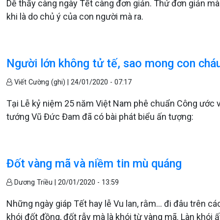
Dễ thấy càng ngày Tết càng đơn giản. Thứ đơn giản mà 
khi là do chủ ý của con người mà ra.
Người lớn không tử tế, sao mong con cháu
Viết Cường (ghi) |
24/01/2020 - 07:17
Tại Lễ kỷ niệm 25 năm Việt Nam phê chuẩn Công ước về
tướng Vũ Đức Đam đã có bài phát biểu ấn tượng:
Đốt vàng mã và niềm tin mù quáng
Dương Triều |
20/01/2020 - 13:59
Những ngày giáp Tết hay lễ Vu lan, rằm… đi đâu trên c
khói đốt đồng, đốt rẫy mà là khói từ vàng mã. Làn khói