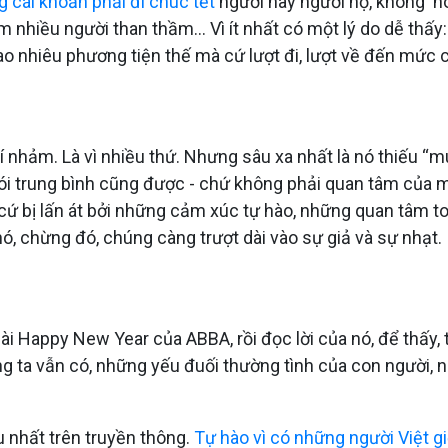
g cái khoản phải đi chúc tết
người này người nọ, không nó
hiều người than thầm... Vì ít nhất có một lý do dễ thấy:
ao nhiêu phương tiện thế mà cứ lượt đi, lượt về đến mức c
í nhảm. Là vì nhiều thứ. Nhưng sâu xa nhất là nó thiếu “m
nói trung bình cũng được - chứ không phải quan tâm của 
cứ bị lấn át bởi những cảm xúc tự hào, những quan tâm to tá
ó, chừng đó, chúng càng trượt dài vào sự giả và sự nhạt.
ài Happy New Year của ABBA, rồi đọc lời của nó, để thấy,
úng ta vẫn có, những yếu đuối thường tình của con người,
ều nhất trên truyền thông.
Tự hào vì có những người Việt gi