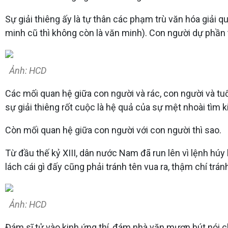
Sự giải thiêng ấy là tự thân các phạm trù văn hóa giải 
minh cũ thì không còn là văn minh). Con người dự phần 
Ảnh: HCD
Các mối quan hệ giữa con người và rác, con người và tuổi
sự giải thiêng rốt cuộc là hệ quả của sự mệt nhoài tìm 
Còn mối quan hệ giữa con người với con người thì sao.
Từ đầu thế kỷ XIII, dân nước Nam đã run lên vì lệnh húy 
lách cái gì đấy cũng phải tránh tên vua ra, thậm chí trán
Ảnh: HCD
Đám sĩ tử vào kinh ứng thí, đám nhà văn mượn bút nói ch