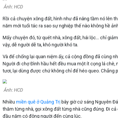
Ảnh: HCD
Rồi cả chuyện xông đất, hình như đã nâng tầm nó lên 
năm mới tuổi tác ra sao sự nghiệp thế nào không hề ả
Mấy chuyện đó, từ quét nhà, xông đất, hái lộc… chỉ gi
vậy, dễ người dễ ta, khó người khó ta.
Và để chống lại quan niệm ấy, cả cộng đồng đã cùng n
Người đi chợ Đình hầu hết đều mua một ít cọng lá chè, m
tươi, lại dùng được chứ không chỉ để héo queo. Chẳng p
Ảnh: HCD
Nhiều
miền quê ở Quảng Trị
bây giờ cứ sáng Nguyên Đán l
thăm từng nhà, gọi xông đất từng nhà cũng đúng. Đi cả đ
đầu năm có đông người đến cùng lúc.