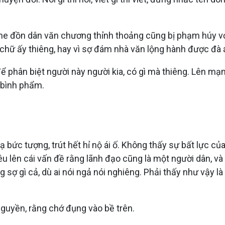
ghe đồn dân văn chương thỉnh thoảng cũng bị phạm húy với
 chữ ấy thiêng, hay vì sợ đám nhà văn lộng hành được đà 
 để phân biệt người này người kia, có gì mà thiêng. Lên mạ
 bình phẩm.
 bức tượng, trút hết hỉ nộ ái ố. Không thấy sự bất lực c
u lên cái vấn đề rằng lãnh đạo cũng là một người dân, và
g sợ gì cả, dù ai nói ngả nói nghiêng. Phải thấy như vậy 
nguyền, rằng chớ đụng vào bề trên.