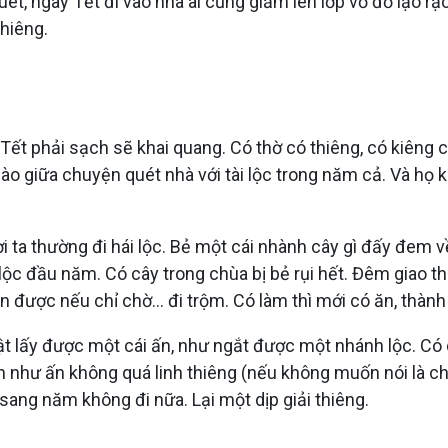
uét, ngày Tết đi vào nhà ai cũng giẫm lên lớp vỏ đỏ lạo rạ
hiêng.
 Tết phải sạch sẽ khai quang. Có thờ có thiêng, có kiêng 
ào giữa chuyện quét nhà với tài lộc trong năm cả. Và họ
ời ta thường đi hái lộc. Bẻ một cái nhành cây gì đấy đe
 lộc đầu năm. Có cây trong chùa bị bẻ rụi hết. Đêm giao t
n được nếu chỉ chờ… đi trộm. Có làm thì mới có ăn, thành 
ật lấy được một cái ấn, như ngắt được một nhánh lộc. Có c
h như ấn không quá linh thiêng (nếu không muốn nói là chẳ
 sang năm không đi nữa. Lại một dịp giải thiêng.