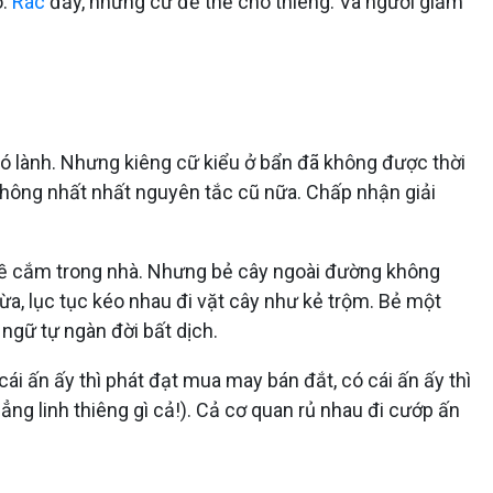
o.
Rác
đấy, nhưng cứ để thế cho thiêng. Và người giẫm
có lành. Nhưng kiêng cữ kiểu ở bẩn đã không được thời
 không nhất nhất nguyên tắc cũ nữa. Chấp nhận giải
m về cắm trong nhà. Nhưng bẻ cây ngoài đường không
hừa, lục tục kéo nhau đi vặt cây như kẻ trộm. Bẻ một
ngữ tự ngàn đời bất dịch.
ái ấn ấy thì phát đạt mua may bán đắt, có cái ấn ấy thì
ng linh thiêng gì cả!). Cả cơ quan rủ nhau đi cướp ấn