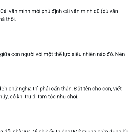
c. Cái văn minh mới phủ định cái văn minh cũ (dù văn
à thôi.
ệ giữa con người với một thế lực siêu nhiên nào đó. Nên
đến chữ nghĩa thì phải cẩn thận. Đặt tên cho con, viết
úy, có khi tru di tam tộc như chơi.
dòng dõi nhà vua. Vì chữ ấy thiêng! Mở miệng cấm đụng bề