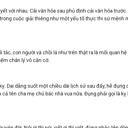
quyết với nhau. Cái văn hóa sau phủ định cái văn hóa trướ
trong cuộc giải thiêng như một yếu tố thực thi sứ mệnh m
 tác, con người và chồi lá như trên thật ra là mối quan h
kiếm chân lý vô căn cớ.
kỵ. Dai dẳng suốt một chiều dài lịch sử sau đấy, hễ đụng 
h cả tên cha mẹ chú bác nhà vua nữa. Đụng phải gọi là kỵ h
uyện đời. Nói gì thì nói, viết gì thì viết, đừng nhắc tên 