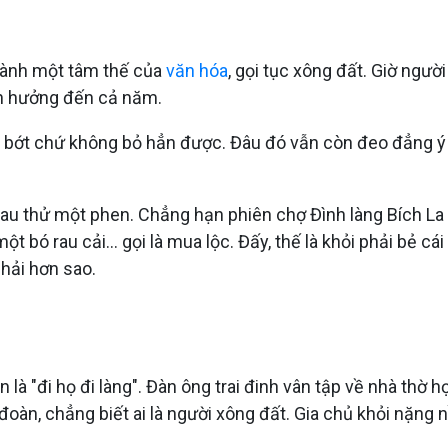
thành một tâm thế của
văn hóa
, gọi tục xông đất. Giờ ngườ
nh hưởng đến cả năm.
ảm bớt chứ không bỏ hẳn được. Đâu đó vẫn còn đeo đẳng ý
hau thử một phen. Chẳng hạn phiên chợ Đình làng Bích L
ột bó rau cải… gọi là mua lộc. Đấy, thế là khỏi phải bẻ c
hải hơn sao.
à "đi họ đi làng". Đàn ông trai đinh vân tập về nhà thờ họ
oàn, chẳng biết ai là người xông đất. Gia chủ khỏi nặng n