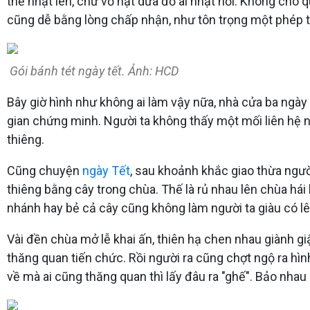
thể nhặt lên, chứ vỏ hạt dưa đố ai nhặt nổi. Không cho q
cũng dễ bằng lòng chấp nhận, như tôn trọng một phép t
Gói bánh tét ngày tết. Ảnh: HCD
Bây giờ hình như không ai làm vậy nữa, nhà cửa ba ngày
gian chứng minh. Người ta không thấy một mối liên hệ n
thiêng.
Cũng chuyện
ngày Tết
, sau khoảnh khắc giao thừa ngư
thiêng bằng cây trong chùa. Thế là rủ nhau lên chùa hái
nhánh hay bẻ cả cây cũng không làm người ta giàu có lê
Vài đền chùa mở lễ khai ấn, thiên hạ chen nhau giành gi
thăng quan tiến chức. Rồi người ra cũng chợt ngộ ra hìn
về mà ai cũng thăng quan thì lấy đâu ra "ghế". Bảo nhau