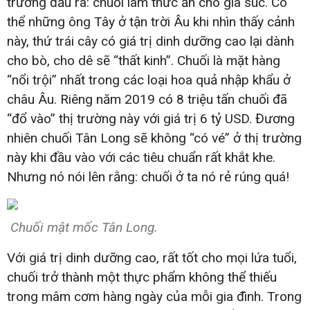
trường đầu ra: chuối làm thức ăn cho gia súc. Có
thể những ông Tây ở tận trời Âu khi nhìn thấy cảnh
này, thứ trái cây có giá trị dinh dưỡng cao lại dành
cho bò, cho dê sẽ “thất kinh”. Chuối là mặt hàng
“nổi trội” nhất trong các loại hoa quả nhập khẩu ở
châu Âu. Riêng năm 2019 có 8 triệu tấn chuối đã
“đổ vào” thị trường này với giá trị 6 tỷ USD. Đương
nhiên chuối Tân Long sẽ không “có vé” ở thị trường
này khi đầu vào với các tiêu chuẩn rất khắt khe.
Nhưng nó nói lên rằng: chuối ở ta nó rẻ rúng quá!
Chuối mật mốc Tân Long.
Với giá trị dinh dưỡng cao, rất tốt cho mọi lứa tuổi,
chuối trở thành một thực phẩm không thể thiếu
trong mâm cơm hàng ngày của mỗi gia đình. Trong