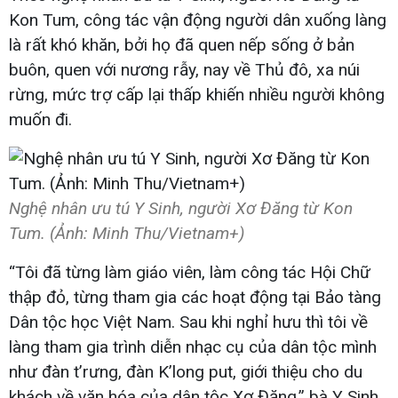
Kon Tum, công tác vận động người dân xuống làng
là rất khó khăn, bởi họ đã quen nếp sống ở bản
buôn, quen với nương rẫy, nay về Thủ đô, xa núi
rừng, mức trợ cấp lại thấp khiến nhiều người không
muốn đi.
Nghệ nhân ưu tú Y Sinh, người Xơ Đăng từ Kon
Tum. (Ảnh: Minh Thu/Vietnam+)
“Tôi đã từng làm giáo viên, làm công tác Hội Chữ
thập đỏ, từng tham gia các hoạt động tại Bảo tàng
Dân tộc học Việt Nam. Sau khi nghỉ hưu thì tôi về
làng tham gia trình diễn nhạc cụ của dân tộc mình
như đàn t’rưng, đàn K’long put, giới thiệu cho du
khách về văn hóa của dân tộc Xơ Đăng,” bà Y Sinh