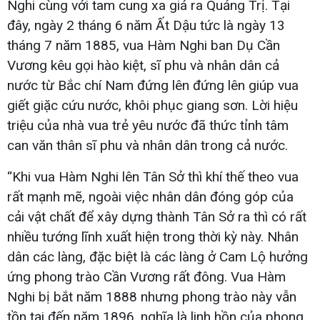
Nghi cùng với tam cung xa giá ra Quảng Trị. Tại
đây, ngày 2 tháng 6 năm Ất Dậu tức là ngày 13
tháng 7 năm 1885, vua Hàm Nghi ban Dụ Cần
Vương kêu gọi hào kiệt, sĩ phu và nhân dân cả
nước từ Bắc chí Nam đứng lên đứng lên giúp vua
giết giặc cứu nước, khôi phục giang sơn. Lời hiệu
triệu của nhà vua trẻ yêu nước đã thức tỉnh tâm
can văn thân sĩ phu và nhân dân trong cả nước.
“Khi vua Hàm Nghi lên Tân Sở thì khí thế theo vua
rất mạnh mẽ, ngoài việc nhân dân đóng góp của
cải vật chất để xây dựng thành Tân Sở ra thì có rất
nhiều tướng lĩnh xuất hiện trong thời kỳ này. Nhân
dân các làng, đặc biệt là các làng ở Cam Lộ hưởng
ứng phong trào Cần Vương rất đông. Vua Hàm
Nghi bị bắt năm 1888 nhưng phong trào này vẫn
tồn tại đến năm 1896, nghĩa là linh hồn của phong