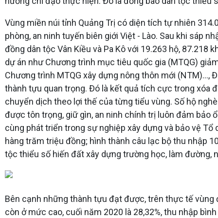
hướng chỉ đạo thực hiện. Đó là đồng bào dân tộc thiểu số
Vùng miền núi tỉnh Quảng Trị có diện tích tự nhiên 314.00
phòng, an ninh tuyến biên giới Việt - Lào. Sau khi sáp n
đồng dân tộc Vân Kiều và Pa Kô với 19.263 hộ, 87.218 
dự án như Chương trình mục tiêu quốc gia (MTQG) giả
Chương trình MTQG xây dựng nông thôn mới (NTM)…, Đản
thành tựu quan trọng. Đó là kết quả tích cực trong xóa 
chuyển dịch theo lợi thế của từng tiểu vùng. Số hộ ngh
được tôn trọng, giữ gìn, an ninh chính trị luôn đảm bảo
cùng phát triển trong sự nghiệp xây dựng và bảo vệ Tổ 
hàng trăm triệu đồng; hình thành câu lạc bộ thu nhập 
tộc thiểu số hiến đất xây dựng trường học, làm đường, 
Bên cạnh những thành tựu đạt được, trên thực tế vùng 
còn ở mức cao, cuối năm 2020 là 28,32%, thu nhập bình 