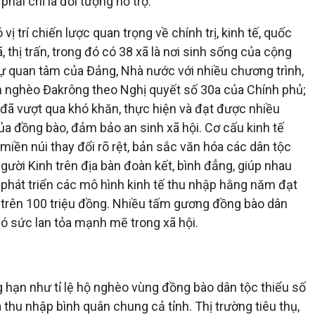
hải chỉ là đối tượng hỗ trợ.
ị trí chiến lược quan trọng về chính trị, kinh tế, quốc
 thị trấn, trong đó có 38 xã là nơi sinh sống của cộng
ự quan tâm của Đảng, Nhà nước với nhiều chương trình,
 nghèo Đakrông theo Nghị quyết số 30a của Chính phủ;
đã vượt qua khó khăn, thực hiện và đạt được nhiều
của đồng bào, đảm bảo an sinh xã hội. Cơ cấu kinh tế
iền núi thay đổi rõ rệt, bản sắc văn hóa các dân tộc
gười Kinh trên địa bàn đoàn kết, bình đẳng, giúp nhau
 phát triển các mô hình kinh tế thu nhập hằng năm đạt
m trên 100 triệu đồng. Nhiều tấm gương đồng bào dân
ó sức lan tỏa mạnh mẽ trong xã hội.
 hạn như tỉ lệ hộ nghèo vùng đồng bào dân tộc thiểu số
hu nhập bình quân chung cả tỉnh. Thị trường tiêu thụ,