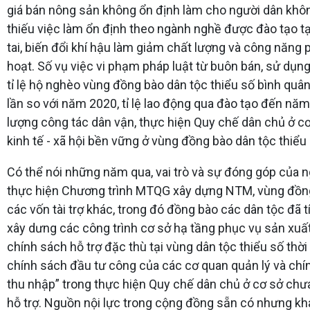
giá bán nông sản không ổn định làm cho người dân khôn
thiếu việc làm ổn định theo ngành nghề được đào tạo tạ
tai, biến đổi khí hậu làm giảm chất lượng và công năng 
hoạt. Số vụ việc vi phạm pháp luật từ buôn bán, sử dụn
tỉ lệ hộ nghèo vùng đồng bào dân tộc thiểu số bình qu
lần so với năm 2020, tỉ lệ lao động qua đào tạo đến năm 
lượng công tác dân vận, thực hiện Quy chế dân chủ ở cơ
kinh tế - xã hội bền vững ở vùng đồng bào dân tộc thiểu 
Có thể nói những năm qua, vai trò và sự đóng góp của 
thực hiện Chương trình MTQG xây dựng NTM, vùng đồng b
các vốn tài trợ khác, trong đó đồng bào các dân tộc đã
xây dưng các công trình cơ sở hạ tầng phục vụ sản xuất v
chính sách hỗ trợ đặc thù tại vùng dân tộc thiểu số th
chính sách đầu tư công của các cơ quan quản lý và chín
thu nhập” trong thực hiện Quy chế dân chủ ở cơ sở chưa
hỗ trợ. Nguồn nội lực trong cộng đồng sẵn có nhưng kha