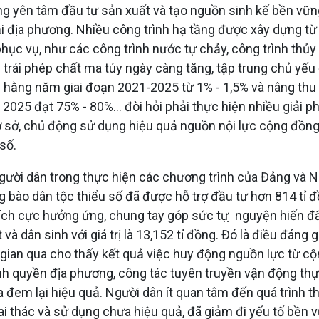
g yên tâm đầu tư sản xuất và tạo nguồn sinh kế bền vữn
i địa phương. Nhiều công trình hạ tầng được xây dựng từ
phục vụ, như các công trình nước tự chảy, công trình thủ
g trái phép chất ma túy ngày càng tăng, tập trung chủ yế
ân hằng năm giai đoạn 2021-2025 từ 1% - 1,5% và nâng t
2025 đạt 75% - 80%... đòi hỏi phải thực hiện nhiều giải p
 sở, chủ động sử dụng hiệu quả nguồn nội lực cộng đồng 
số.
người dân trong thực hiện các chương trình của Đảng và
ào dân tộc thiểu số đã được hỗ trợ đầu tư hơn 814 tỉ đồ
 tích cực hưởng ứng, chung tay góp sức tự ̣ nguyện hiến 
à dân sinh với giá trị là 13,152 tỉ đồng. Đó là điều đáng
ời gian qua cho thấy kết quả việc huy động nguồn lực từ 
h quyền địa phương, công tác tuyên truyền vận động thực
 đem lại hiệu quả. Người dân ít quan tâm đến quá trình t
i thác và sử dụng chưa hiệu quả, đã giảm đi yếu tố bền 