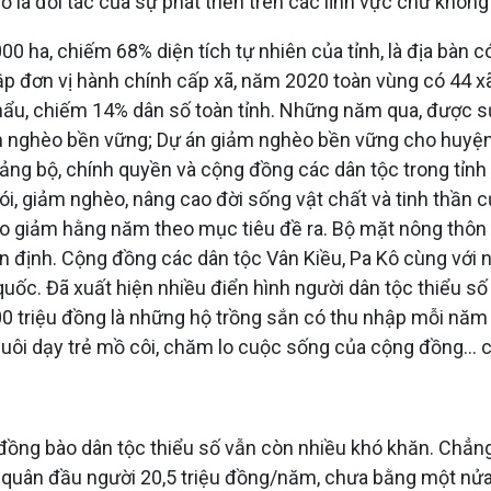
 là đối tác của sự phát triển trên các lĩnh vực chứ không p
0 ha, chiếm 68% diện tích tự nhiên của tỉnh, là địa bàn có v
hập đơn vị hành chính cấp xã, năm 2020 toàn vùng có 44 xã,
khẩu, chiếm 14% dân số toàn tỉnh. Những năm qua, được s
m nghèo bền vững; Dự án giảm nghèo bền vững cho huyện
g bộ, chính quyền và cộng đồng các dân tộc trong tỉnh 
đói, giảm nghèo, nâng cao đời sống vật chất và tinh thần 
èo giảm hằng năm theo mục tiêu đề ra. Bộ mặt nông thôn m
 ổn định. Cộng đồng các dân tộc Vân Kiều, Pa Kô cùng với n
quốc. Đã xuất hiện nhiều điển hình người dân tộc thiểu số
100 triệu đồng là những hộ trồng sắn có thu nhập mỗi nă
nuôi dạy trẻ mồ côi, chăm lo cuộc sống của cộng đồng… c
đồng bào dân tộc thiểu số vẫn còn nhiều khó khăn. Chẳng
quân đầu người 20,5 triệu đồng/năm, chưa bằng một nửa t