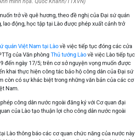
a. (Ảnh minh họa. Quốc Khánh/TTXVN)
uốn trở về quê hương, theo đề nghị của Đại sứ quán
 lao động, học tập tại Lào được phép xuất cảnh trở
sứ quán Việt Nam tại Lào
về việc tiếp tục đóng các cửa
/VPTTg của Văn phòng
Thủ tướng Lào
về việc Lào tiếp tục
-19 đến ngày 17/5; trên cơ sở nguyện vọng muốn được
iển khai thực hiện công tác bảo hộ công dân của Đại sứ
ểm còn có sự khác biệt trong những văn bản của các cơ
iệt Nam.
phép công dân nước ngoài đăng ký với Cơ quan đại
quan của Lào tạo thuận lợi cho công dân nước ngoài
 tại Lào thông báo các cơ quan chức năng của nước này