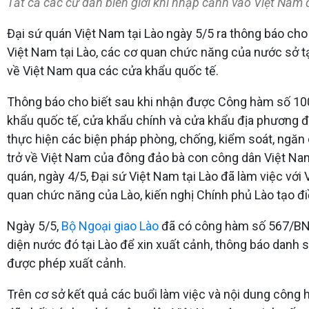
Tất cả các cư dân biên giới khi nhập cảnh vào Việt Nam
Đại sứ quán Việt Nam tại Lào ngày 5/5 ra thông báo ch
Việt Nam tại Lào, các cơ quan chức năng của nước sở tạ
về Việt Nam qua các cửa khẩu quốc tế.
Thông báo cho biết sau khi nhận được Công hàm số 10
khẩu quốc tế, cửa khẩu chính và cửa khẩu địa phương
thực hiện các biện pháp phòng, chống, kiểm soát, ngă
trở về Việt Nam của đông đảo bà con công dân Việt Nam 
quán, ngày 4/5, Đại sứ Việt Nam tại Lào đã làm việc vớ
quan chức năng của Lào, kiến nghị Chính phủ Lào tạo đ
Ngày 5/5,
Bộ Ngoại giao Lào
đã có công hàm số 567/BNG
diện nước đó tại Lào để xin xuất cảnh, thông báo danh 
được phép xuất cảnh.
Trên cơ sở kết quả các buổi làm việc và nội dung công