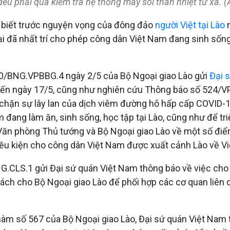
 đều phải qua kiểm tra hệ thống may soi thân nhiệt từ x
o biết trước nguyện vọng của đông đảo
người Việt tại Lào
m
i đã nhất trí cho phép công dân Việt Nam đang sinh sống,
0/BNG.VPBBG.4 ngày 2/5 của Bộ Ngoại giao Lào gửi
Đại 
 đến ngày 17/5, cũng như nghiên cứu Thông báo số 524
n chặn sự lây lan của dịch viêm đường hô hấp cấp COVID
đang làm ăn, sinh sống, học tập tại Lào, cũng như để tr
i Văn phòng Thủ tướng và Bộ Ngoại giao Lào về một số đi
iều kiện cho công dân Việt Nam được xuất cảnh Lào về V
.CLS.1 gửi Đại sứ quán Việt Nam thông báo về việc cho 
sách cho Bộ Ngoại giao Lào để phối hợp các cơ quan liên 
 hàm số 567 của Bộ Ngoại giao Lào, Đại sứ quán Việt Nam