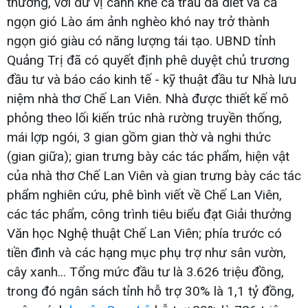
thương, với dư vị canh khế cá tràu da diết và cả
ngọn gió Lào ám ảnh nghèo khó nay trở thành
ngọn gió giàu có năng lượng tái tạo. UBND tỉnh
Quảng Trị đã có quyết định phê duyệt chủ trương
đầu tư và báo cáo kinh tế - kỹ thuật đầu tư Nhà lưu
niệm nhà thơ Chế Lan Viên. Nhà được thiết kế mô
phỏng theo lối kiến trúc nhà rường truyền thống,
mái lợp ngói, 3 gian gồm gian thờ và nghi thức
(gian giữa); gian trưng bày các tác phẩm, hiện vật
của nhà thơ Chế Lan Viên và gian trưng bày các tác
phẩm nghiên cứu, phê bình viết về Chế Lan Viên,
các tác phẩm, công trình tiêu biểu đạt Giải thưởng
Văn học Nghệ thuật Chế Lan Viên; phía trước có
tiền đình và các hạng mục phụ trợ như sân vườn,
cây xanh... Tổng mức đầu tư là 3.626 triệu đồng,
trong đó ngân sách tỉnh hỗ trợ 30% là 1,1 tỷ đồng,