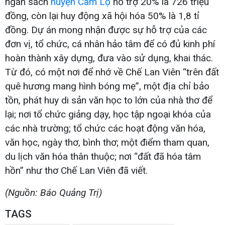
ngân sách
huyện Cam Lộ
hỗ trợ 20% là 726 triệu
đồng, còn lại huy động xã hội hóa 50% là 1,8 tỉ
đồng. Dự án mong nhận được sự hỗ trợ của các
đơn vị, tổ chức, cá nhân hảo tâm để có đủ kinh phí
hoàn thành xây dựng, đưa vào sử dụng, khai thác.
Từ đó, có một nơi để nhớ về Chế Lan Viên “trên đất
quê hương mang hình bóng mẹ”, một địa chỉ bảo
tồn, phát huy di sản văn học to lớn của nhà thơ để
lại; nơi tổ chức giảng dạy, học tập ngoại khóa của
các nhà trường; tổ chức các hoạt động văn hóa,
văn học, ngày thơ, bình thơ; một điểm tham quan,
du lịch văn hóa thân thuộc; nơi “đất đã hóa tâm
hồn” như thơ Chế Lan Viên đã viết.
(Nguồn: Báo Quảng Trị)
TAGS