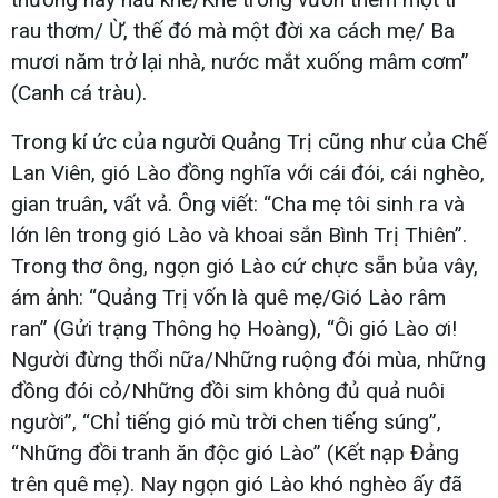
rau thơm/ Ừ, thế đó mà một đời xa cách mẹ/ Ba
mươi năm trở lại nhà, nước mắt xuống mâm cơm”
(Canh cá tràu).
Trong kí ức của người Quảng Trị cũng như của Chế
Lan Viên, gió Lào đồng nghĩa với cái đói, cái nghèo,
gian truân, vất vả. Ông viết: “Cha mẹ tôi sinh ra và
lớn lên trong gió Lào và khoai sắn Bình Trị Thiên”.
Trong thơ ông, ngọn gió Lào cứ chực sẵn bủa vây,
ám ảnh: “Quảng Trị vốn là quê mẹ/Gió Lào râm
ran” (Gửi trạng Thông họ Hoàng), “Ôi gió Lào ơi!
Người đừng thổi nữa/Những ruộng đói mùa, những
đồng đói cỏ/Những đồi sim không đủ quả nuôi
người”, “Chỉ tiếng gió mù trời chen tiếng súng”,
“Những đồi tranh ăn độc gió Lào” (Kết nạp Đảng
trên quê mẹ). Nay ngọn gió Lào khó nghèo ấy đã