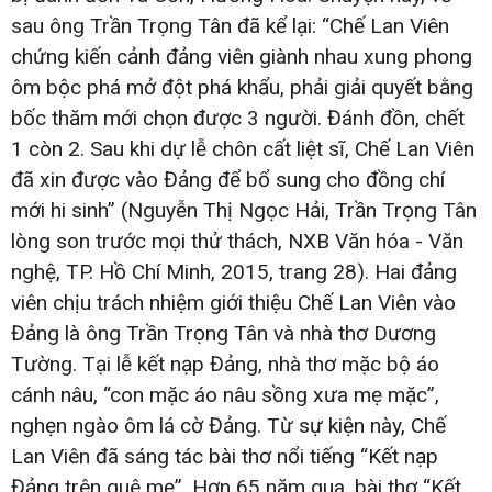
sau ông Trần Trọng Tân đã kể lại: “Chế Lan Viên
chứng kiến cảnh đảng viên giành nhau xung phong
ôm bộc phá mở đột phá khẩu, phải giải quyết bằng
bốc thăm mới chọn được 3 người. Đánh đồn, chết
1 còn 2. Sau khi dự lễ chôn cất liệt sĩ, Chế Lan Viên
đã xin được vào Đảng để bổ sung cho đồng chí
mới hi sinh” (Nguyễn Thị Ngọc Hải, Trần Trọng Tân
lòng son trước mọi thử thách, NXB Văn hóa - Văn
nghệ, TP. Hồ Chí Minh, 2015, trang 28). Hai đảng
viên chịu trách nhiệm giới thiệu Chế Lan Viên vào
Đảng là ông Trần Trọng Tân và nhà thơ Dương
Tường. Tại lễ kết nạp Đảng, nhà thơ mặc bộ áo
cánh nâu, “con mặc áo nâu sồng xưa mẹ mặc”,
nghẹn ngào ôm lá cờ Đảng. Từ sự kiện này, Chế
Lan Viên đã sáng tác bài thơ nổi tiếng “Kết nạp
Đảng trên quê mẹ”. Hơn 65 năm qua, bài thơ “Kết