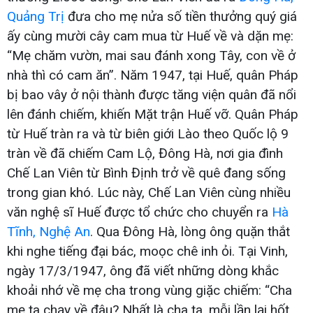
Quảng Trị
đưa cho mẹ nửa số tiền thưởng quý giá
ấy cùng mười cây cam mua từ Huế về và dặn mẹ:
“Mẹ chăm vườn, mai sau đánh xong Tây, con về ở
nhà thì có cam ăn”. Năm 1947, tại Huế, quân Pháp
bị bao vây ở nội thành được tăng viện quân đã nổi
lên đánh chiếm, khiến Mặt trận Huế vỡ. Quân Pháp
từ Huế tràn ra và từ biên giới Lào theo Quốc lộ 9
tràn về đã chiếm Cam Lộ, Đông Hà, nơi gia đình
Chế Lan Viên từ Bình Định trở về quê đang sống
trong gian khó. Lúc này, Chế Lan Viên cùng nhiều
văn nghệ sĩ Huế được tổ chức cho chuyển ra
Hà
Tĩnh, Nghệ An
. Qua Đông Hà, lòng ông quặn thắt
khi nghe tiếng đại bác, moọc chê inh ỏi. Tại Vinh,
ngày 17/3/1947, ông đã viết những dòng khắc
khoải nhớ về mẹ cha trong vùng giặc chiếm: “Cha
mẹ ta chạy về đâu? Nhất là cha ta, mỗi lần lại hốt