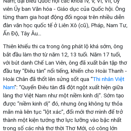
Nam; đại biểu Quốc hội các khóa IV, V, VI, VII, Ủy
viên Ủy ban Văn hóa - Giáo dục của Quốc hội. Ông
từng tham gia hoạt động đối ngoại trên nhiều diễn
đàn văn học quốc tế ở Liên Xô (cũ), Pháp, Nam Tư,
Ấn Độ, Tây Âu...
Thiên khiếu thi ca trong ông phát lộ khá sớm, ông
bắt đầu làm thơ từ năm 12, 13 tuổi. Năm 17 tuổi,
với bút danh Chế Lan Viên, ông đã xuất bản tập thơ
đầu tay “Điêu tàn” nổi tiếng, khiến cho Hoài Thanh -
Hoài Chân đã thốt lên sửng sốt qua “
Thi nhân Việt
Nam
”: “Quyển Điêu tàn đã đột ngột xuất hiện giữa
làng thơ Việt Nam như một niềm kinh dị”. Sớm tạo
được “niềm kinh dị” đó, nhưng ông không tự thỏa
mãn mà liên tục “lột xác”, đổi mới thơ mình để trở
thành một kiện tướng thơ lực lưỡng vào bậc nhất
trong số các nhà thơ thời Thơ Mới, có công lớn