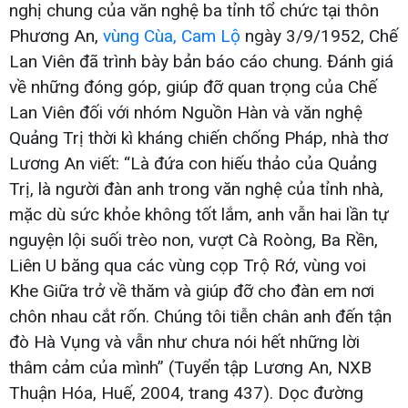
nghị chung của văn nghệ ba tỉnh tổ chức tại thôn
Phương An,
vùng Cùa, Cam Lộ
ngày 3/9/1952, Chế
Lan Viên đã trình bày bản báo cáo chung. Đánh giá
về những đóng góp, giúp đỡ quan trọng của Chế
Lan Viên đối với nhóm Nguồn Hàn và văn nghệ
Quảng Trị thời kì kháng chiến chống Pháp, nhà thơ
Lương An viết: “Là đứa con hiếu thảo của Quảng
Trị, là người đàn anh trong văn nghệ của tỉnh nhà,
mặc dù sức khỏe không tốt lắm, anh vẫn hai lần tự
nguyện lội suối trèo non, vượt Cà Roòng, Ba Rền,
Liên U băng qua các vùng cọp Trộ Rớ, vùng voi
Khe Giữa trở về thăm và giúp đỡ cho đàn em nơi
chôn nhau cắt rốn. Chúng tôi tiễn chân anh đến tận
đò Hà Vụng và vẫn như chưa nói hết những lời
thâm cảm của mình” (Tuyển tập Lương An, NXB
Thuận Hóa, Huế, 2004, trang 437). Dọc đường