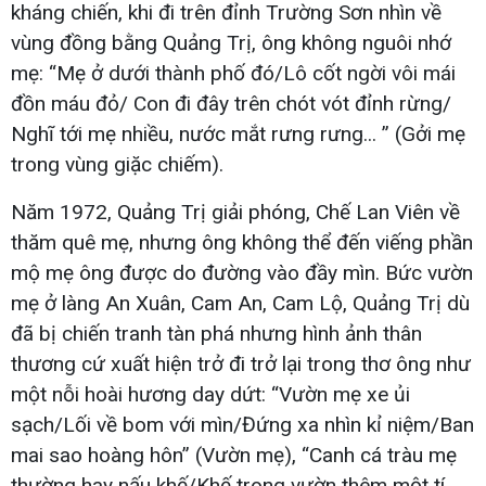
kháng chiến, khi đi trên đỉnh Trường Sơn nhìn về
vùng đồng bằng Quảng Trị, ông không nguôi nhớ
mẹ: “Mẹ ở dưới thành phố đó/Lô cốt ngời vôi mái
đồn máu đỏ/ Con đi đây trên chót vót đỉnh rừng/
Nghĩ tới mẹ nhiều, nước mắt rưng rưng... ” (Gởi mẹ
trong vùng giặc chiếm).
Năm 1972, Quảng Trị giải phóng, Chế Lan Viên về
thăm quê mẹ, nhưng ông không thể đến viếng phần
mộ mẹ ông được do đường vào đầy mìn. Bức vườn
mẹ ở làng An Xuân, Cam An, Cam Lộ, Quảng Trị dù
đã bị chiến tranh tàn phá nhưng hình ảnh thân
thương cứ xuất hiện trở đi trở lại trong thơ ông như
một nỗi hoài hương day dứt: “Vườn mẹ xe ủi
sạch/Lối về bom với mìn/Đứng xa nhìn kỉ niệm/Ban
mai sao hoàng hôn” (Vườn mẹ), “Canh cá tràu mẹ
thường hay nấu khế/Khế trong vườn thêm một tí