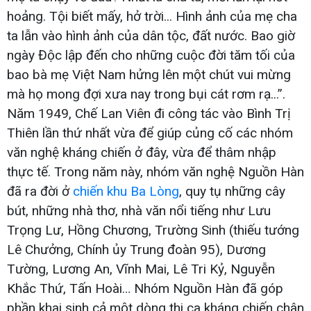
hoảng. Tội biết mấy, hở trời... Hình ảnh của mẹ cha
ta lẫn vào hình ảnh của dân tộc, đất nước. Bao giờ
ngày Độc lập đến cho những cuộc đời tăm tối của
bao bà mẹ Việt Nam hửng lên một chút vui mừng
mà họ mong đợi xưa nay trong bụi cát rơm rạ...”.
Năm 1949, Chế Lan Viên đi công tác vào Bình Trị
Thiên lần thứ nhất vừa để giúp củng cố các nhóm
văn nghệ kháng chiến ở đây, vừa để thâm nhập
thực tế. Trong năm này, nhóm văn nghệ Nguồn Hàn
đã ra đời ở
chiến khu Ba Lòng
, quy tụ những cây
bút, những nhà thơ, nhà văn nổi tiếng như Lưu
Trọng Lư, Hồng Chương, Trường Sinh (thiếu tướng
Lê Chưởng, Chính ủy Trung đoàn 95), Dương
Tường, Lương An, Vĩnh Mai, Lê Tri Kỷ, Nguyễn
Khắc Thứ, Tấn Hoài… Nhóm Nguồn Hàn đã góp
phần khai sinh cả một dòng thi ca kháng chiến chân