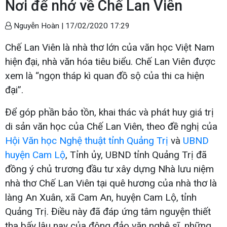
Nơi để nhớ về Chế Lan Viên
Nguyễn Hoàn |
17/02/2020 17:29
Chế Lan Viên là nhà thơ lớn của văn học Việt Nam
hiện đại, nhà văn hóa tiêu biểu. Chế Lan Viên được
xem là “ngọn tháp kì quan đồ sộ của thi ca hiện
đại”.
Để góp phần bảo tồn, khai thác và phát huy giá trị
di sản văn học của Chế Lan Viên, theo đề nghị của
Hội Văn học Nghệ thuật tỉnh Quảng Trị
và
UBND
huyện Cam Lộ
, Tỉnh ủy, UBND tỉnh Quảng Trị đã
đồng ý chủ trương đầu tư xây dựng Nhà lưu niệm
nhà thơ Chế Lan Viên tại quê hương của nhà thơ là
làng An Xuân, xã Cam An, huyện Cam Lộ, tỉnh
Quảng Trị. Điều này đã đáp ứng tâm nguyện thiết
tha bấy lâu nay của đông đảo văn nghệ sĩ, những