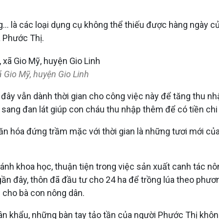
àng… là các loại dụng cụ không thể thiếu được hàng ngày 
à Phước Thị.
ã Gio Mỹ, huyện Gio Linh
 đây vẫn dành thời gian cho công việc này để tăng thu n
ang đan lát giúp con cháu thu nhập thêm để có tiền chi t
văn hóa đứng trầm mặc với thời gian là những tươi mới củ
 khoa học, thuận tiện trong việc sản xuất canh tác nôn
gần đây, thôn đã đầu tư cho 24 ha để trồng lúa theo phươ
ập cho bà con nông dân.
n khẩu, những bàn tay tảo tần của người Phước Thị không 