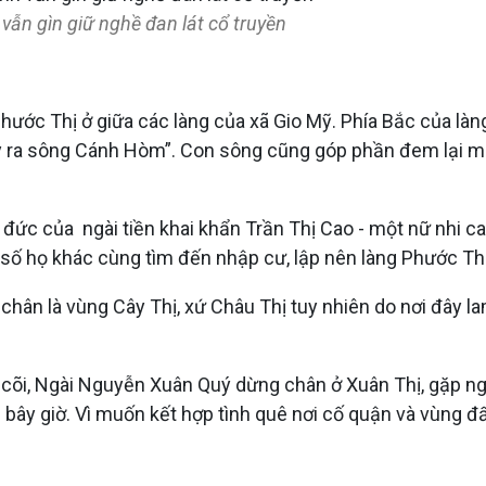
 vẫn gìn giữ nghề đan lát cổ truyền
ước Thị ở giữa các làng của xã Gio Mỹ. Phía Bắc của làn
 ra sông Cánh Hòm”. Con sông cũng góp phần đem lại mù
ức của ngài tiền khai khẩn Trần Thị Cao - một nữ nhi can
số họ khác cùng tìm đến nhập cư, lập nên làng Phước Th 
chân là vùng Cây Thị, xứ Châu Thị tuy nhiên do nơi đây l
cõi, Ngài Nguyễn Xuân Quý dừng chân ở Xuân Thị, gặp ngà
ây giờ. Vì muốn kết hợp tình quê nơi cố quận và vùng đất