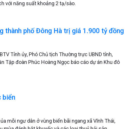
ch với năng suất khoảng 2 tạ/sào.
g thành phố Đông Hà trị giá 1.900 tỷ đồng
VBTV Tỉnh ủy, Phó Chủ tịch Thường trực UBND tỉnh,
ần Tập đoàn Phúc Hoàng Ngọc báo cáo dự án Khu đô
 biển
của mỗi ngư dân ở vùng biển bãi ngang xã Vĩnh Thái,
vụ mùa đánh bắt khuyếc và các loại thuỷ hải sản.