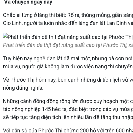
Và chuyện ngày nay
Chắc ai từng ở làng thì biết: Rổ rá, thúng mủng, giần s
Gio Linh, người ta luôn nhắc đến làng đan lát Lan Đình v
Phát triển đàn dê thịt đạt năng suất cao tại Phước Thị, x
Tuy hiện nay nghề đan lát đã mai một, nhưng bà con nơi
mùa vụ, người già không làm được việc nặng thì chuyển s
Về Phước Thị hôm nay, bên cạnh những di tích lịch sử 
nông đúng nghĩa.
Những cánh đồng đồng rộng lớn được quy hoạch một cánh
tác nông nghiệp 145 héc ta, đặc biệt trong các vụ mùa 
sẽ tiếp tục tăng diện tích lên nhiều lần để tăng thu nh
Với dân số của Phước Thị chừng 200 hộ với trên 600 nhâ