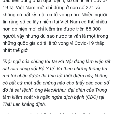
đầu tiên bùng phát dịch bệnh, số ca nhiễm Covid-
19 tại Việt Nam mới chỉ dừng ở con số 271 và
không có bất kỳ một ca tử vong nào. Nhiều người
tin rằng số ca lây nhiễm tại Việt Nam có thể nhiều
hơn do hiện mới chỉ kiểm tra được trên 88.000
người, vậy nhưng dù sao nước ta vẫn là một trong
những quốc gia có tỉ lệ tử vong vì Covid-19 thấp
nhất thế giới.
“Đội ngũ của chúng tôi tại Hà Nội đang làm việc rất
sát sao cùng với Bộ Y tế. Và theo những thông tin
mà tôi nhận được thì tính tới thời điểm này, không
có bất cứ một dẫn chứng nào cho thấy các con số
đó là sai lệch”, ông MacArthur, đại diện của Trung
tâm kiểm soát và ngăn ngừa dịch bệnh (CDC) tại
Thái Lan khẳng định.