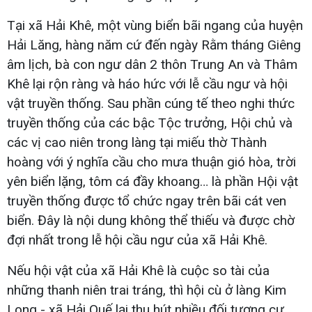
Tại xã Hải Khê, một vùng biển bãi ngang của huyện
Hải Lăng, hàng năm cứ đến ngày Rằm tháng Giêng
âm lịch, bà con ngư dân 2 thôn Trung An và Thâm
Khê lại rộn ràng và háo hức với lễ cầu ngư và hội
vật truyền thống. Sau phần cúng tế theo nghi thức
truyền thống của các bậc Tộc trưởng, Hội chủ và
các vị cao niên trong làng tại miếu thờ Thành
hoàng với ý nghĩa cầu cho mưa thuận gió hòa, trời
yên biển lặng, tôm cá đầy khoang… là phần Hội vật
truyền thống được tổ chức ngay trên bãi cát ven
biển. Đây là nội dung không thể thiếu và được chờ
đợi nhất trong lễ hội cầu ngư của xã Hải Khê.
Nếu hội vật của xã Hải Khê là cuộc so tài của
những thanh niên trai tráng, thì hội cù ở làng Kim
Long - xã Hải Quế lại thu hút nhiều đối tượng cư