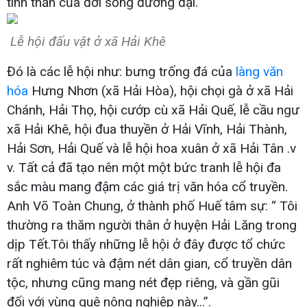
tinh thần của đời sống đương đại.
Lễ hội đấu vật ở xã Hải Khê
Đó là các lễ hội như: bưng trống đá của
làng văn
hóa
Hưng Nhơn (xã Hải Hòa), hội chọi gà ở xã Hải
Chánh, Hải Thọ, hội cướp cù xã Hải Quế, lễ cầu ngư
xã Hải Khê, hội đua thuyền ở Hải Vĩnh, Hải Thành,
Hải Sơn, Hải Quế và lễ hội hoa xuân ở xã Hải Tân .v
v. Tất cả đã tạo nên một một bức tranh lễ hội đa
sắc màu mang đậm các giá trị văn hóa cổ truyền.
Anh Võ Toàn Chung, ở thành phố Huế tâm sự: “ Tôi
thường ra thăm người thân ở huyện Hải Lăng trong
dịp Tết.Tôi thấy những lễ hội ở đây được tổ chức
rất nghiêm túc và đậm nét dân gian, cổ truyền dân
tộc, nhưng cũng mang nét đẹp riêng, và gần gũi
đối với vùng quê nông nghiệp này...”.