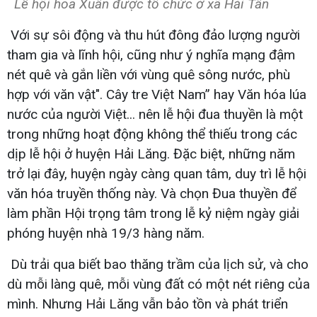
Lễ hội hoa Xuân được tổ chức ở xã Hải Tân
Với sự sôi động và thu hút đông đảo lượng người
tham gia và lĩnh hội, cũng như ý nghĩa mạng đậm
nét quê và gắn liền với vùng quê sông nước, phù
hợp với văn vật". Cây tre Việt Nam” hay Văn hóa lúa
nước của người Việt... nên lễ hội đua thuyền là một
trong những hoạt động không thể thiếu trong các
dịp lễ hội ở huyện Hải Lăng. Đặc biệt, những năm
trở lại đây, huyện ngày càng quan tâm, duy trì lễ hội
văn hóa truyền thống này. Và chọn Đua thuyền để
làm phần Hội trọng tâm trong lễ kỷ niệm ngày giải
phóng huyện nhà 19/3 hàng năm.
Dù trải qua biết bao thăng trầm của lịch sử, và cho
dù mỗi làng quê, mỗi vùng đất có một nét riêng của
mình. Nhưng Hải Lăng vẫn bảo tồn và phát triển